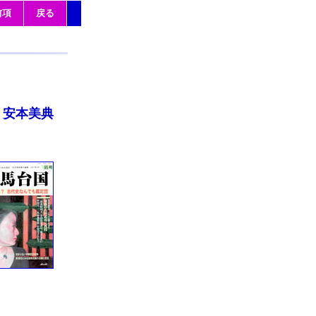
前項
戻る
安本美典