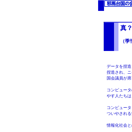
真
（季
データを捏造
捏造され、ニ
国会議員が席
コンピュータ
やす人たちは
コンピュータ
ついやされる
情報化社会と