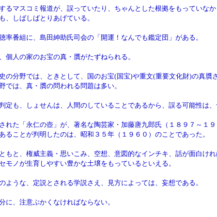
するマスコミ報道が、誤っていたり、ちゃんとした根拠をもっていなか
も、しばしばとりあげている。
聴率番組に、島田紳助氏司会の「開運！なんでも鑑定団」がある。
、個人の家のお宝の真・贋がたずねられる。
史の分野では、ときとして、国のお宝(国宝)や重文(重要文化財)の真贋
野では、真・贋の問われる問題は多い。
判定も、しょせんは、人間のしていることであるから、誤る可能性は、
された「永仁の壺」が、著名な陶芸家・加藤唐九郎氏（１８９７～１９
あることが判明したのは、昭和３５年（１９６０）のことであった。
ともと、権威主義・思いこみ、空想、意図的なインチキ、話が面白けれ
セモノが生育しやすい豊かな土壌をもっているといえる。
のような、定説とされる学説さえ、見方によっては、妄想である。
分に、注意ぶかくなければならない。