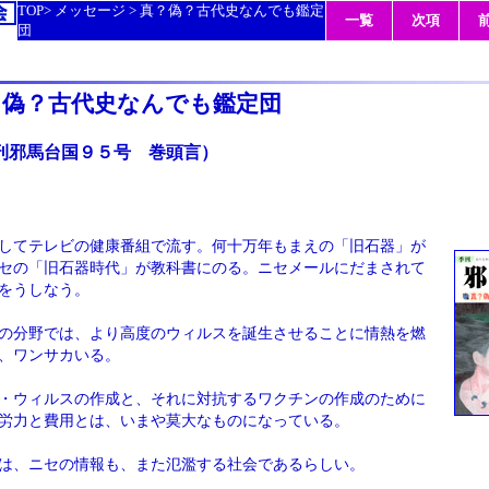
TOP>
メッセージ
> 真？偽？古代史なんでも鑑定
一覧
次項
団
？偽？古代史なんでも鑑定団
刊邪馬台国９５号 巻頭言）
してテレビの健康番組で流す。何十万年もまえの「旧石器」が
セの「旧石器時代」が教科書にのる。ニセメールにだまされて
をうしなう。
の分野では、より高度のウィルスを誕生させることに情熱を燃
、ワンサカいる。
・ウィルスの作成と、それに対抗するワクチンの作成のために
労力と費用とは、いまや莫大なものになっている。
は、ニセの情報も、また氾濫する社会であるらしい。