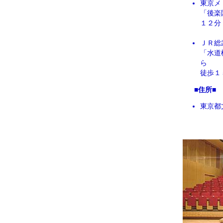
東京メ
「後楽
１２分
ＪＲ総
「水道
ら
徒歩１
■住所■
東京都文