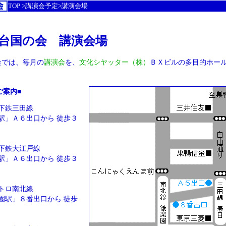
TOP >
講演会予定
>講演会場
馬台国の会 講演会場
会では、毎月の
講演会
を、
文化シヤッター（株）
ＢＸビルの多目的ホー
案内■
下鉄三田線
駅」Ａ６出口から 徒歩３
下鉄大江戸線
駅」Ａ６出口から 徒歩３
トロ南北線
園駅」８番出口から 徒歩