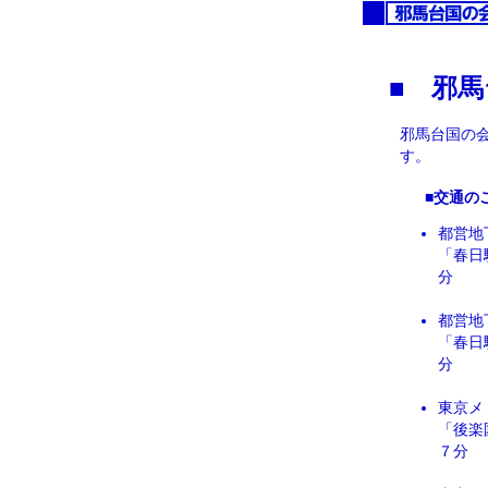
■ 邪
邪馬台国の
す。
■交通のご
都営地
「春日
分
都営地
「春日
分
東京メ
「後楽
７分