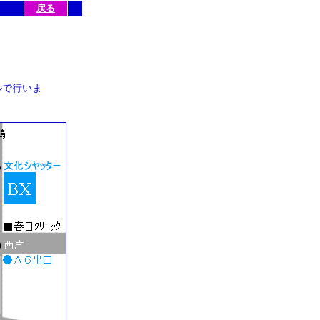
戻る
ルで行いま