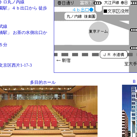
トロ丸ノ内線
園駅」４ｂ出口から 徒歩
武線
橋駅」 お茶の水側出口か
５分
京区西片1-17-3
Ｂ
多目的ホール