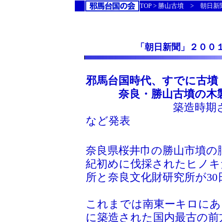
TOP > 勝山古墳 > 朝日
「朝日新聞」２００
邪馬台国時代、すでに古墳
奈良・勝山古墳の木製品
築造時期さか
など発表
奈良県桜井巾の勝山市墳の
紀初めに伐採されたヒノキ
所と奈良文化財研究所が30
これまでは南東ーキロにあ
に築造された国内最古の前