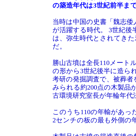
の築造年代は3世紀前半ま
当時は中国の史書「魏志倭
が活躍する時代。 3世紀
は、弥生時代とされてきた
だ。
勝山古墳は全長110メート
の形から3世紀後半に造ら
考研の発掘調査で、被葬者
みられる約200点の木製品
古環境研究室長が年輪年代
このうち110の年輸があった
2センチの板の最も外側の年