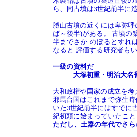
木製品は古墳の築造直後の
ら、同古墳は3世紀前半に
勝山古墳の近くには卑弥呼の
ば～後半)がある。 古墳の
半までさか のぼるとすれ
なると 評価する研究者も
一級の資料だ
大塚初重・明治大名誉教
大和政権や国家の成立を考
邪馬台国はこれまで弥生時
いた3世紀前半にはすでに
紀初頭に始まっていたこと
ただし、土器の年代でさら