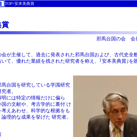
TOP>安本美典賞
典賞
邪馬台国の会 会
の会が主催して、過去に発表された邪馬台国および、古代史全
おいて、優れた業績を残された研究者を称え、｢安本美典賞｣を
邪馬台国を研究している学識研究
研究者。
解明には特定の情報だけに偏ら
外国の文献や、考古学的に裏付 け
を考えあわせ、科学的な根拠をも
、論理的な成果を挙げた 研究者。
容