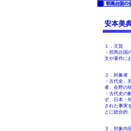
安本美
１．主旨
・邪馬台国
文や著作に
２．対象者
・古代史、
者、在野の
・古代史の
ず、日本・
された事実
とに総合的
３．対象内