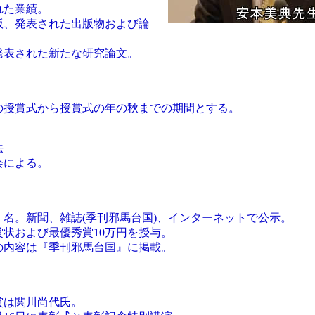
れた業績。
版、発表された出版物および論
発表された新たな研究論文。
の授賞式から授賞式の年の秋までの期間とする。
法
会による。
１名。新聞、雑誌(季刊邪馬台国)、インターネットで公示。
賞状および最優秀賞10万円を授与。
の内容は『季刊邪馬台国』に掲載。
賞は関川尚代氏。