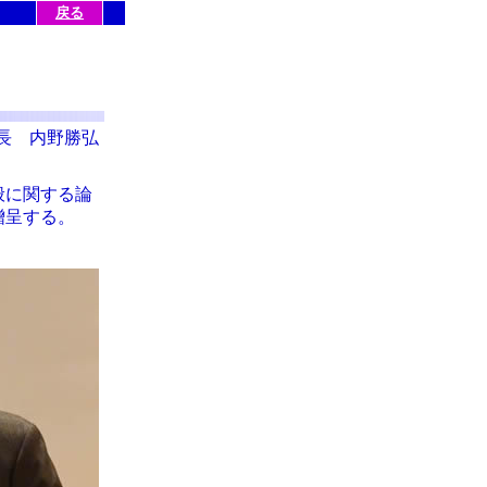
戻る
長 内野勝弘
般に関する論
贈呈する。