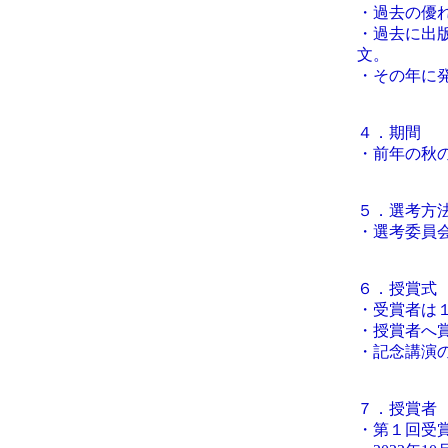
・過去の優
・過去に出
文。
・その年に
４．期間
・前年の秋
５．選考方
・選考委員
６．授賞式
・受賞者は
・授賞者へ
・記念講演
７．授賞者
・第１回受