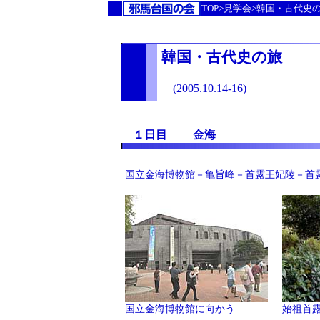
TOP>
見学会
>韓国・古代史
韓国・古代史の旅
(2005.10.14-16)
１日目 金海
国立金海博物館－亀旨峰－首露王妃陵－首
国立金海博物館に向かう
始祖首