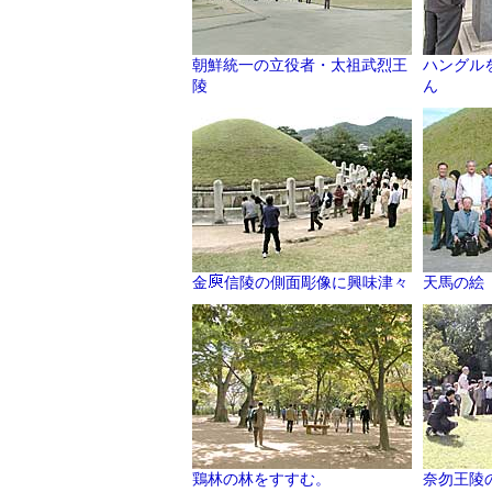
朝鮮統一の立役者・太祖武烈王
ハングル
陵
ん
金
信陵の側面彫像に興味津々
天馬の絵
鶏林の林をすすむ。
奈勿王陵