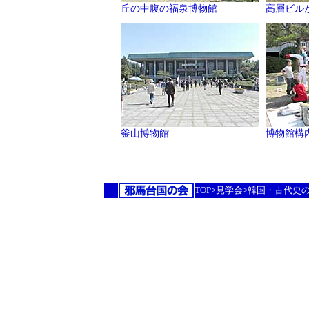
丘の中腹の福泉博物館
高層ビル
釜山博物館
博物館構
TOP>
見学会
>韓国・古代史