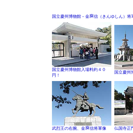
国立慶州博物館－金
信（きんゆしん）将
国立慶州博物館入場料約４０
国立慶州
円！
武烈王の右腕、金
信将軍像
仏国寺正