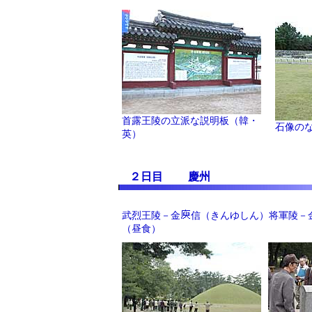
首露王陵の立派な説明板（韓・
石像の
英）
２日目 慶州
武烈王陵－金
信（きんゆしん）将軍陵－
（昼食）