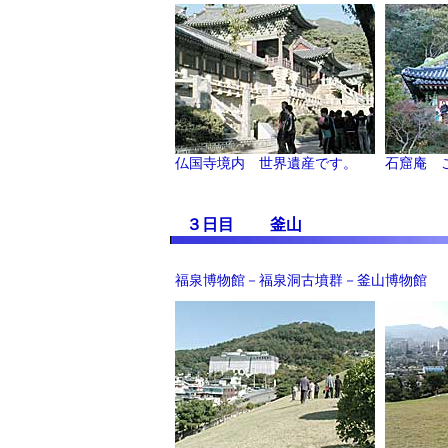
仏国寺境内 世界遺産です。
石窟庵 
３日目 釜山
福泉博物館－福泉洞古墳群－釜山博物館