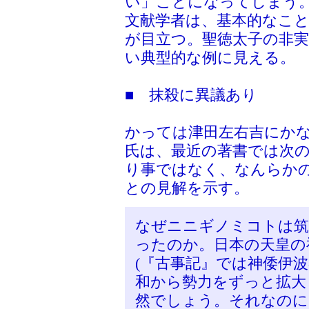
い」ことになってしまう
文献学者は、基本的なこ
が目立つ。聖徳太子の非
い典型的な例に見える。
■ 抹殺に異議あり
かっては津田左右吉にか
氏は、最近の著書では次
り事ではなく、なんらか
との見解を示す。
なぜニニギノミコトは筑
ったのか。日本の天皇の
(『古事記』では神倭伊
和から勢力をずっと拡大
然でしょう。それなのに