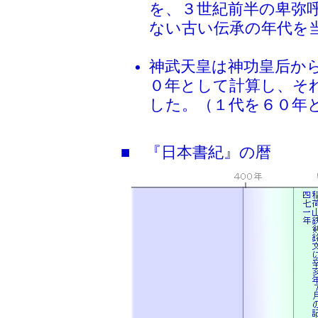
を、３世紀前半の卑弥
ない古い伝承の年代を
神武天皇は神功皇后か
０年として計算し、そ
した。（１代を６０年
■ 『日本書紀』の暦