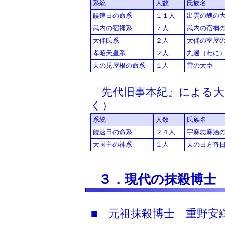
系統
人数
氏族名
饒速日の命系
１１人
出雲の醜の
武内の宿禰系
７人
武内の宿禰
大伴氏系
２人
大伴の室屋
孝昭天皇系
２人
丸邇（わに
天の児屋根の命系
１人
雷の大臣
『先代旧事本紀』による大
く）
系統
人数
氏族名
饒速日の命系
２４人
宇麻志麻治
大国主の神系
１人
天の日方奇
３．現代の抹殺博士
■ 元祖抹殺博士 重野安