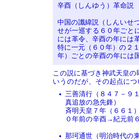
辛酉（しんゆう）革命説
中国の讖緯説（しんいせ
せが一巡する６０年ごと
には革令、辛酉の年には
特に一元（６０年）の２
年）ごとの辛酉の年には
この説に基づき神武天皇の
いうのだが、その起点につ
三善清行（８４７－９
真追放の急先鋒）
斉明天皇７年（６６１
０年前の辛酉→紀元前
那珂通世（明治時代の