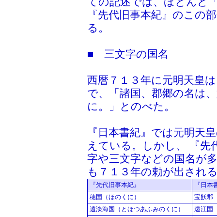
ての記述では、ほとんど
『先代旧事本紀』のこの
る。
■ 三文字の国名
西暦７１３年に元明天皇は
で、「諸国、郡郷の名は
に。」とのべた。
『日本書紀』では元明天
えている。しかし、 『先
字や三文字などの国名が
も７１３年の勅が出され
『先代旧事本紀』
『日本
穂国（ほのくに）
宝飫郡
遠淡海国（とほつあふみのくに）
遠江国