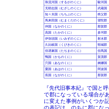
珠流河国（するがのくに）
駿河国
无耶志国（むざしのくに）
武蔵国
知々夫国（ちちぶのくに）
秩父郡
馬来田国（むまくだのくに）
望陀郡
仲国（なかのくに）
那賀郡
高国（たかのくに）
多珂郡
伊弥頭国（いみずのくに）
射水郡
久比岐国（くびきのくに）
頸城郡
但遅麻国（たぢまのくに）
但馬国
鴨国（かものくに）
賀茂郡
穴国（あなのくに）
婀娜国
粟国（あはのくに）
阿波国
長国（ながのくに）
那賀郡
『先代旧事本紀』で国と呼
で郡になっている場合が
に変えた事例がいくつか
の表記は、のちに郡にな