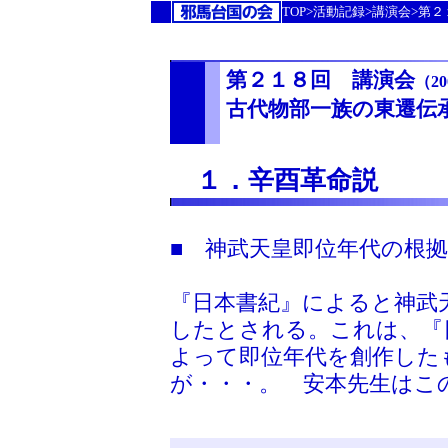
TOP>活動記録>講演会>第
第２１８回 講演会
（20
古代物部一族の東遷伝
１．辛酉革命説
■ 神武天皇即位年代の根拠
『日本書紀』によると神武
したとされる。これは、『
よって即位年代を創作した
が・・・。 安本先生はこ