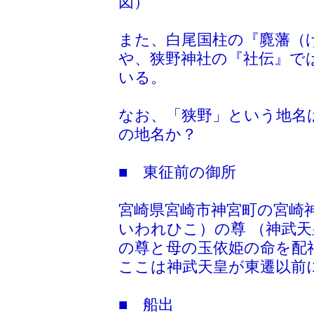
図）
また、白尾国柱の『麑藩（
や、狭野神社の『社伝』で
いる。
なお、「狭野」という地名
の地名か？
■ 東征前の御所
宮崎県宮崎市神宮町の宮崎
いわれひこ）の尊 （神武
の尊と母の玉依姫の命を配
ここは神武天皇が東遷以前
■ 船出