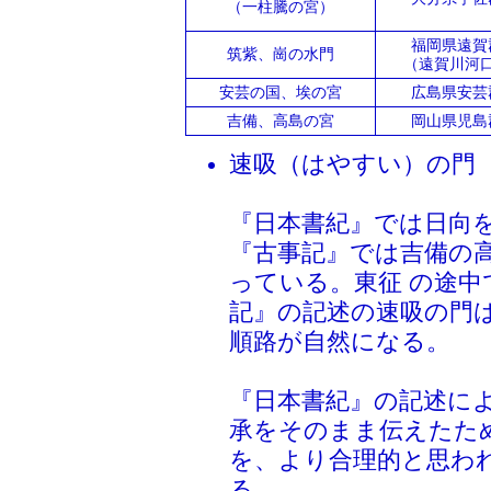
（一柱騰の宮）
福岡県遠賀
筑紫、崗の水門
（遠賀川河
安芸の国、埃の宮
広島県安芸
吉備、高島の宮
岡山県児島
速吸（はやすい）の門
『日本書紀』では日向
『古事記』では吉備の
っている。東征 の途
記』の記述の速吸の門
順路が自然になる。
『日本書紀』の記述に
承をそのまま伝えたた
を、より合理的と思わ
る。