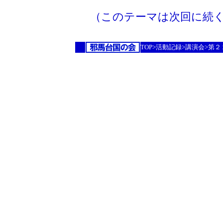
（このテーマは次回に続
TOP>活動記録>講演会>第