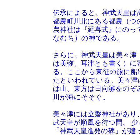
伝承によると、神武天皇は
都農町川北にある都農（つ
農神社は『延喜式』にのっ
なむち）の神である。
さらに、神武天皇は美々津
は美弥、耳津とも書く）に
る。ここから東征の旅に船
たといわれている。美々津
は山、東方は日向灘をのぞ
川が海にそそぐ。
美々津には立磐神社があり
武天皇が順風を待つ間、 
「神武天皇進発の碑」が建