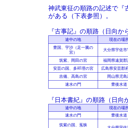
神武東征の順路の記述で『
がある（下表参照）。
『古事記』の順路（日向か
途中の地
現在の場
豊国、宇沙（足一騰の
大分県宇佐市
宮）
筑紫、岡田の宮
福岡県遠賀郡
安芸の国、多
理の宮
広島県安芸郡
吉備、高島の宮
岡山県児島
速水の門
豊後水道
『日本書紀』の順路（日向
途中の地
現在の場
速水の門
豊後水道
筑紫の国、菟狭
大分県宇佐