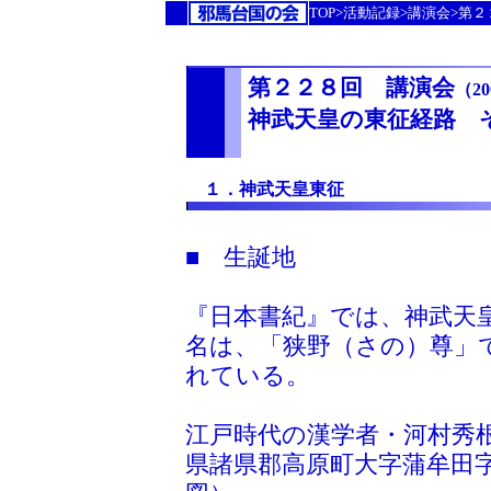
TOP>活動記録>講演会>第
第２２８回 講演会
（20
神武天皇の東征経路 
１．神武天皇東征
■ 生誕地
『日本書紀』では、神武天
名は、「狭野（さの）尊」
れている。
江戸時代の漢学者・河村秀
県諸県郡高原町大字蒲牟田