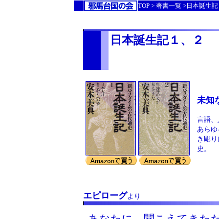
TOP > 著書一覧 >日本誕
日本誕生記１、２
未知
言語、
あらゆ
き彫り
史。
エピローグ
より