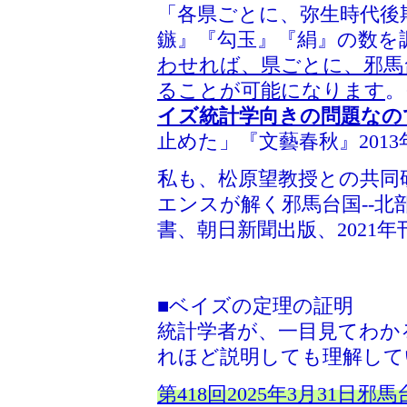
「各県ごとに、弥生時代後
鏃』『勾玉』『絹』の数を
わせれば、県ごとに、邪馬
ることが可能になります
。
イズ統計学向きの問題なの
止めた」『文藝春秋』2013
私も、松原望教授との共同
エンスが解く邪馬台国--北
書、朝日新聞出版、2021
■ベイズの定理の証明
統計学者が、一目見てわか
れほど説明しても理解して
第418回2025年3月31日