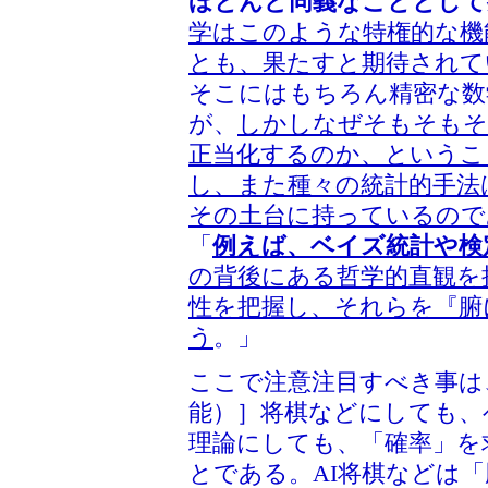
ほとんど同義なこととして
学はこのような特権的な機
とも、果たすと期待されて
そこにはもちろん精密な数
が、
しかしなぜそもそもそ
正当化するのか、というこ
し、また種々の統計的手法
その土台に持っているので
「
例えば、ベイズ統計や検
の背後にある哲学的直観を
性を把握し、それらを『腑
う
。」
ここで注意注目すべき事は、AI［Art
能）］将棋などにしても、
理論にしても、「確率」を
とである。AI将棋などは