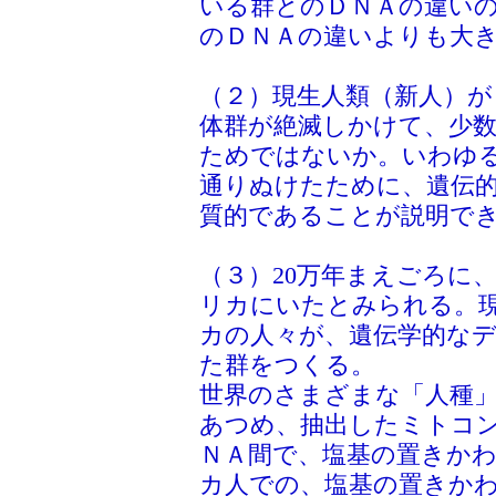
いる群とのＤＮＡの違い
のＤＮＡの違いよりも大
（２）現生人類（新人）
体群が絶滅しかけて、少
ためではないか。いわゆ
通りぬけたために、遺伝
質的であることが説明で
（３）20万年まえごろに
リカにいたとみられる。
カの人々が、遺伝学的な
た群をつくる。
世界のさまざまな「人種
あつめ、抽出したミトコ
ＮＡ間で、塩基の置きか
カ人での、塩基の置きか