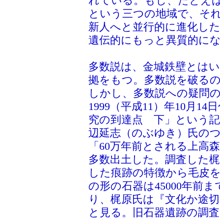
れている。もし、たとえ
という三つの地域で、そ
新人へと並行的に進化し
遺伝的にもっと異質的に
多数説は、金城鉄壁とは
拠をもつ。多数説を破る
しかし、多数説への疑問
1999（平成11）年10月
究の到達点 下」という記
辺延志（のぶゆき）氏の
「60万年前とされる上高
多数出土した。調査した梶
した痕跡の特徴から毛皮
の形の石器は45000年前
り、梶原氏は『文化か途
と見る。旧石器遺跡の調査