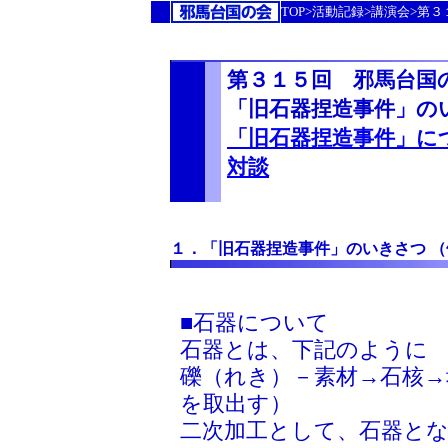
TOP>活動記録>講演会>第
第３１５回 邪馬台国
「旧石器捏造事件」の
「旧石器捏造事件」に
対談
１．「旧石器捏造事件」のいきさつ 
■石器について
石器とは、下記のように
礫（れき）－素材→石核
を取出す）
二次加工として、石器と