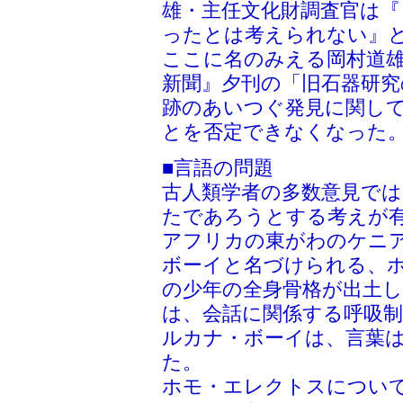
雄・主任文化財調査官は『
ったとは考えられない』
ここに名のみえる岡村道雄氏
新聞』夕刊の「旧石器研究
跡のあいつぐ発見に関し
とを否定できなくなった
■言語の問題
古人類学者の多数意見で
たであろうとする考えが
アフリカの東がわのケニ
ボーイと名づけられる、ホ
の少年の全身骨格が出土
は、会話に関係する呼吸
ルカナ・ボーイは、言葉
た。
ホモ・エレクトスについ