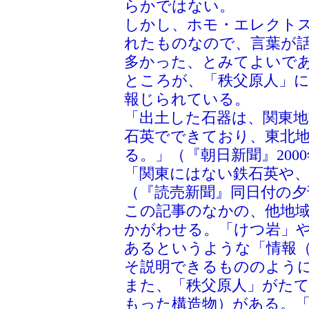
らかではない。
しかし、ホモ・エレクト
れたものなので、言葉が
多かった、とみてよいで
ところが、「秩父原人」
報じられている。
「出土した石器は、関東
石英でできており、東北
る。」（『朝日新聞』2000
「関東にはない鉄石英や
（『読売新聞』同日付の夕
この記事のなかの、他地
かがわせる。「けつ岩」
あるというような「情報
そ説明できるもののよう
また、「秩父原人」がた
もった構造物）がある。