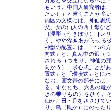
方形とを交互にならべた「
もいう。中国人研究者は
たい）」と書くことが多
内区の文様には、神仙思
父、女の仙人の西王母な
｛浮彫（うきぼり）［レ
く、やや浮きあがらせる
神獣の配置には、一つの
向式」と、真ん中の鍛（
される（つまり、神仙の
向かう）「求心式」とが
置式」と「環状式」とに
なお、画文帯の部分には
る。すなわち、六匹の竜
きの乗りもの）をひく。
仙が、日・月をささげて
り、鳥（鳳か）にのった