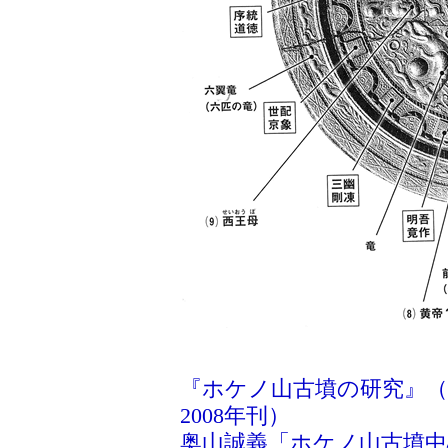
『ホケノ山古墳の研究』（
2008年刊）
奥山誠義「ホケノ山古墳中