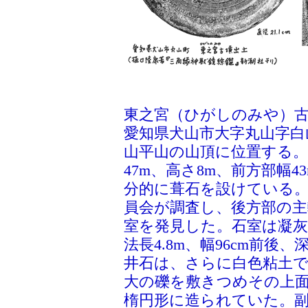
東之宮（ひがしのみや）
愛知県犬山市大字丸山字白
山平山の山頂に位置する。
47m、高さ8m、前方部幅
分的に葺石を設けている。1
員会が調査し、後方部の主
室を発見した。石室は凝
法長4.8m、幅96cm前後
井石は、さらに白色粘土
大の礫を敷きつめその上
楕円形に造られていた。