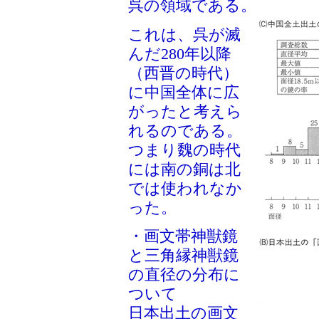
呉の領域である。
これは、呉が滅
んだ280年以降
（西晋の時代）
に中国全体に広
がったと考えら
れるのである。
つまり魏の時代
には南の銅は北
では使われなか
った。
・画文帯神獣鏡
と三角縁神獣鏡
の直径の分布に
ついて
日本出土の画文