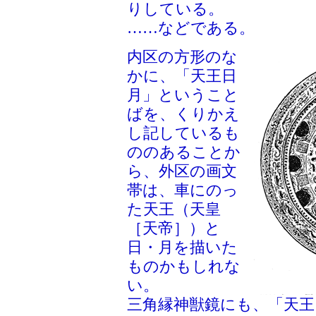
りしている。
……などである。
内区の方形のな
かに、「天王日
月」ということ
ばを、くりかえ
し記しているも
ののあることか
ら、外区の画文
帯は、車にのっ
た天王（天皇
［天帝］）と
日・月を描いた
ものかもしれな
い。
三角縁神獣鏡にも、「天