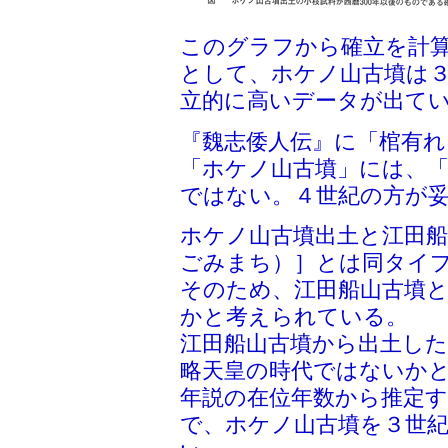
このグラフから確立を計算
として、ホケノ山古墳は３
立的に高いデータが出て
『魏志倭人伝』に「棺有
「ホケノ山古墳」には、
ではない。４世紀の方が
ホケノ山古墳出土と江田船
ごみまち）］とは同タイ
そのため、江田船山古墳
かと考えられている。
江田船山古墳から出土した
略天皇の時代ではないか
年説の在位年数から推定す
で、ホケノ山古墳を３世