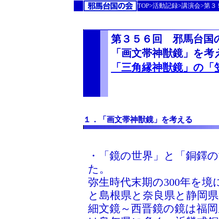
TOP>活動記録>講演会>第
第３５６回 邪馬台国
「画文帯神獣鏡」を考
「三角縁神獣鏡」の「
１．「画文帯神獣鏡」を考える
・「鏡の世界」と「銅鐸の
た。
弥生時代末期の300年を境
と島根県と奈良県と静岡県
細文鏡～西晋鏡の鏡は福岡