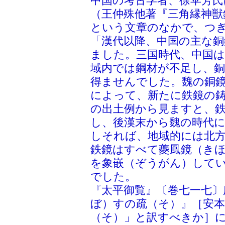
中国の考古学者、徐苹芳氏
（王仲殊他著『三角縁神獣鏡
という文章のなかで、つ
「漢代以降、中国の主な
ました。三国時代、中国
域内では鋼材が不足し、
得ませんでした。魏の銅
によって、新たに鉄鏡の
の出土例から見ますと、
し、後漢末から魏の時代
しそれば、地域的には北
鉄鏡はすべて夔鳳鏡（き
を象嵌（ぞうがん）して
でした。
『太平御覧』〔巻七一七〕
ぼ）すの疏（そ）』［安
（そ）」と訳すべきか］