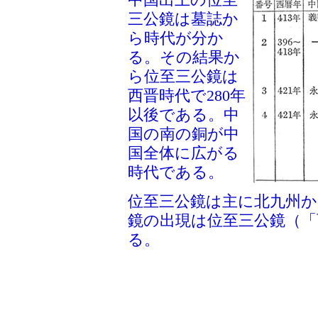
三公鏡は墓誌か
ら時代が分か
る。その結果か
ら位至三公鏡は
西晋時代で280年
以後である。中
国の南の銅が中
国全体に広がる
時代である。
位至三公鏡は主に北九州か
鏡の出現は位至三公鏡（「
る。