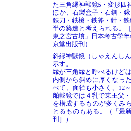
た三角縁神獣鏡5・変形四
ほか、石製盒子・石釧・鍬
鉄刀・鉄槍・鉄斧・針・鉄
半の築造と考えられる。［
東之宮古墳」日本考古学年報
京堂出版刊）
斜縁神獣鏡（しゃえんし
示す。
縁が三角縁と呼べるけど
内側から斜めに厚くなっ
べて、面径も小さく、12～
舶載鏡では４乳で東王父・
を構成するものが多くみ
とるものもある。（『最新
刊］）