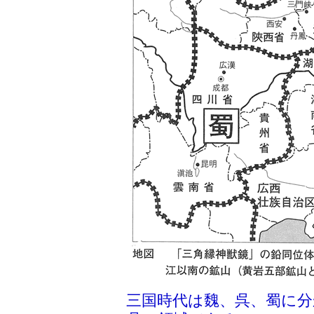
三国時代は魏、呉、蜀に