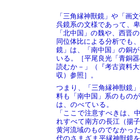
「三角縁神獸鏡」や「画文
呉鏡系の文様であって、
「北中国」の魏や、西晋
同位体比による分析でも、
鏡」は、「南中国」の銅
いる。［平尾良光「青銅器
読むか－」（『考古資料大観
収）参照］。
つまり、「三角縁神獣鏡」
料も「南中国」系のもの
は、のべている。
「ここで注意すべきは、
れすべて南方の長江（揚
黄河流域のものでなかっ
代のさまざま平縁神獣鏡