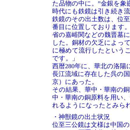
た品物の中に。”金銀を象
時代にも鉄鏡は引き続き
鉄鏡のその出土数は、位至
番目に位置しております。
省の嘉峪関などの魏晋墓
した。銅材の欠乏によっ
に極めて流行したという
です。」
西暦280年に、華北の洛
長江流域に存在した呉の
京）にあった。
その結果、華中・華南の銅
中・華南の銅原料を用い
れるようになったとみら
・神獣鏡の出土状況
位至三公鏡は文様は中国