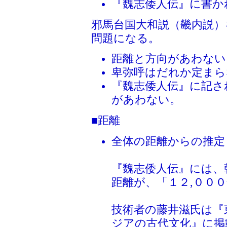
『魏志倭人伝』に書か
邪馬台国大和説（畿内説
問題になる。
距離と方向があわない
卑弥呼はだれか定まら
『魏志倭人伝』に記さ
があわない。
■距離
全体の距離からの推定
『魏志倭人伝』には、
距離が、「１２,００
技術者の藤井滋氏は『
ジアの古代文化』に掲