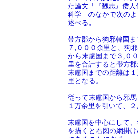
た論文「『魏志』倭人
科学」のなかで次のよ
述べる。
帯方郡から狗邪韓国ま
７,０００余里と、狗
から末慮国まで３,０
里を合計すると帯方郡
末慮国までの距離は１
里となる。
従って末慮国から邪馬
１万余里を引いて、２
末慮国を中心にして、
を描くと右図の網掛け