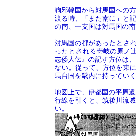
狗邪韓国から対馬国への
渡る時、「また南に」と
の南、一支国は対馬国の
対馬国の都があったとさ
ったとされる壱岐の原ノ
志倭人伝』の記す方位は
ない。従って、方位を東
馬台国を畿内に持ってい
地図上で、伊都国の平原遺
行線を引くと、筑後川流域
い。