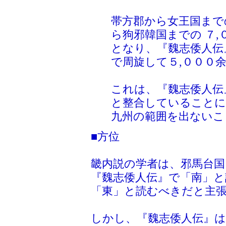
帯方郡から女王国まで
ら狗邪韓国までの ７,
となり、『魏志倭人伝
で周旋して５,０００
これは、『魏志倭人伝
と整合していることに
九州の範囲を出ないこ
■方位
畿内説の学者は、邪馬台
『魏志倭人伝』で「南」
「東」と読むべきだと主
しかし、『魏志倭人伝』は