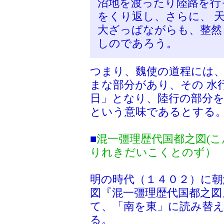
沼地を渡ったり陸路を行
をくり返し、さらに、 
大ざっぱながらも、整然
しのであろう。
つまり、魏使の道程には
まな部分があり、その 水
日」となり、陸行の部分を
という意味であるとする
■
混一彊理歴代国都之図(
りれきだいこくとのず）
明の時代（１４０２）に朝
図『混一彊理歴代国都之図
て、「南を東」に読み替
る。