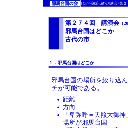
TOP>活動記録>講演会>第
第２７４回 講演会
（20
邪馬台国はどこか
古代の市
１．邪馬台国はどこか
邪馬台国の場所を絞り込
チが可能である。
距離
方向
「卑弥呼＝天照大御神
場所が邪馬台国