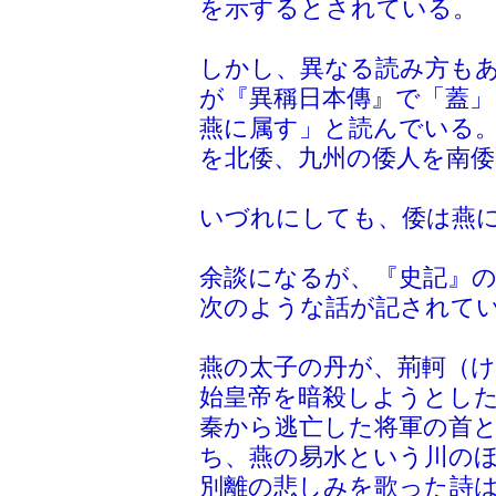
を示するとされている。
しかし、異なる読み方も
が『異稱日本傳』で「蓋」
燕に属す」と読んでいる
を北倭、九州の倭人を南
いづれにしても、倭は燕
余談になるが、『史記』
次のような話が記されて
燕の太子の丹が、荊軻（
始皇帝を暗殺しようとし
秦から逃亡した将軍の首
ち、燕の易水という川の
別離の悲しみを歌った詩