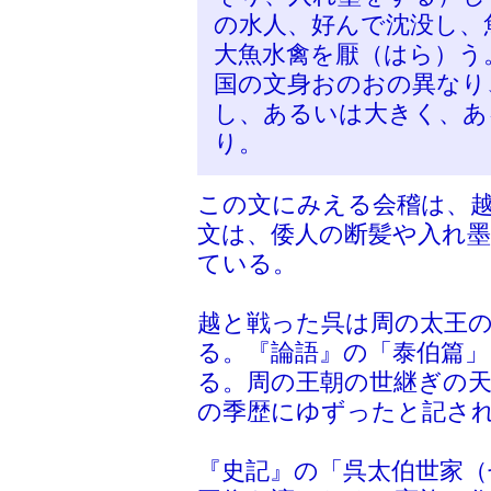
の水人、好んで沈没し、
大魚水禽を厭（はら）う
国の文身おのおの異なり
し、あるいは大きく、あ
り。
この文にみえる会稽は、
文は、倭人の断髪や入れ
ている。
越と戦った呉は周の太王
る。『論語』の「泰伯篇」
る。周の王朝の世継ぎの
の季歴にゆずったと記さ
『史記』の「呉太伯世家（