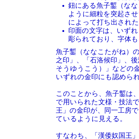
鈕にある魚子鏨（なな
ように細粒を突起させ
によって打ち出され
印面の文字は、いずれ
彫られており、字体も
魚子鏨（ななこたがね）
之印」、「石洛候印」、後
そうゆうこう）」などの
いずれの金印にも認めら
このことから、魚子鏨は
で用いられた文様・技法で
王」の金印が、同一工房
ているように見える。
すなわち、「漢倭奴国王