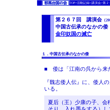
TOP>活動記録>講演会>第
第２６７回 講演会
（20
中国古伝承のなかの倭
金印奴国の滅亡
１．中国古伝承のなかの倭
■ 倭は「江南の呉から来
『魏志倭人伝』に、倭人
いる。
夏后（王）少康の子、会
そり、入れ墨をする）し