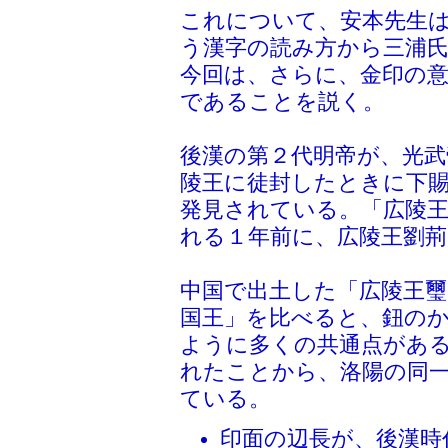
これについて、安本先生
う漢字の読み方から三浦
今回は、さらに、金印の
であることを説く。
後漢の第２代明帝が、光武
陵王に徒封したときに下
発見されている。「広陵
れる１年前に、広陵王劉
中国で出土した「広陵王璽
国王」を比べると、鈕の
ように多くの共通点があ
れたことから、洛陽の同
ている。
印面の辺長が、後漢時