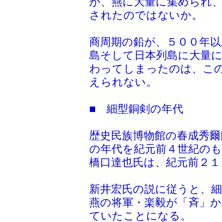
が、燕に大量に集められ
されたのではないか。
商周期の鉛が、５００年以
島そして日本列島に大量
わってしまったのは、こ
えられない。
■ 細型銅剣の年代
歴史民族博物館の春成秀爾
の年代を紀元前４世紀の
橋口達也氏は、紀元前２１
新井宏氏の説に従うと、
燕の将軍・楽毅が「斉」
ていたことになる。