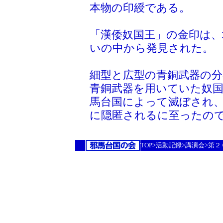
本物の印綬である。
「漢倭奴国王」の金印は、
いの中から発見された。
細型と広型の青銅武器の
青銅武器を用いていた奴
馬台国によって滅ぼされ
に隠匿されるに至ったの
TOP>活動記録>講演会>第