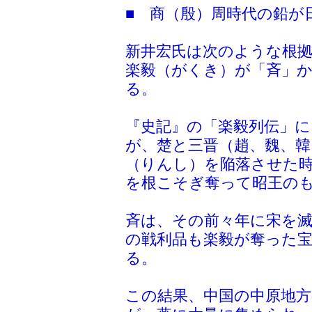
■ 商（殷）周時代の鉛が
新井宏氏は次のような根
楽毅（がくき）が「斉」
る。
『史記』の「楽毅列伝」に
が、楚と三晋（趙、魏、韓
（りんし）を陥落させた
を根こそぎ奪って昭王の
斉は、その前々年に宋を
の戦利品も楽毅が奪った
る。
この結果、中国の中原地