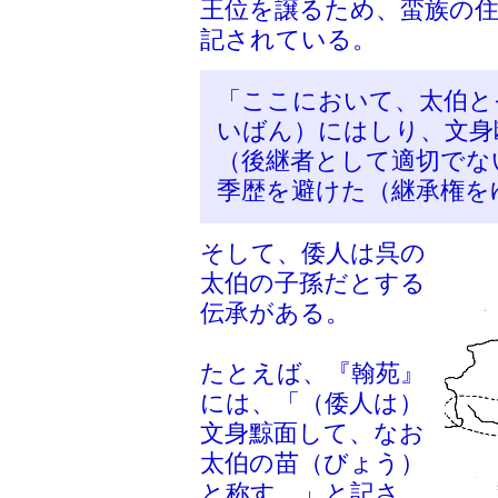
王位を譲るため、蛮族の
記されている。
「ここにおいて、太伯と
いばん）にはしり、文身
（後継者として適切でな
季歴を避けた（継承権を
そして、倭人は呉の
太伯の子孫だとする
伝承がある。
たとえば、『翰苑』
には、「（倭人は）
文身黥面して、なお
太伯の苗（びょう）
と称す。」と記さ