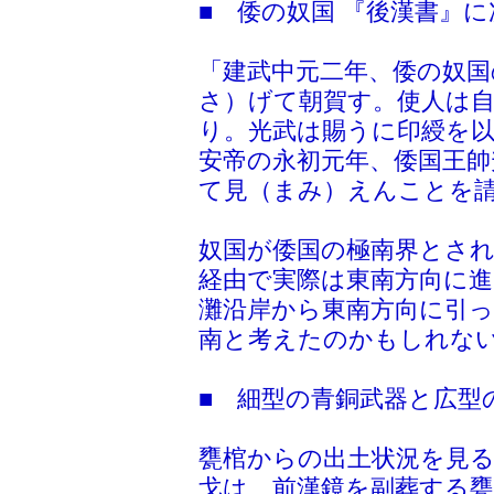
■ 倭の奴国 『後漢書』
「建武中元二年、倭の奴国
さ）げて朝賀す。使人は
り。光武は賜うに印綬を
安帝の永初元年、倭国王帥
て見（まみ）えんことを
奴国が倭国の極南界とさ
経由で実際は東南方向に
灘沿岸から東南方向に引
南と考えたのかもしれな
■ 細型の青銅武器と広型
甕棺からの出土状況を見る
戈は、前漢鏡を副葬する