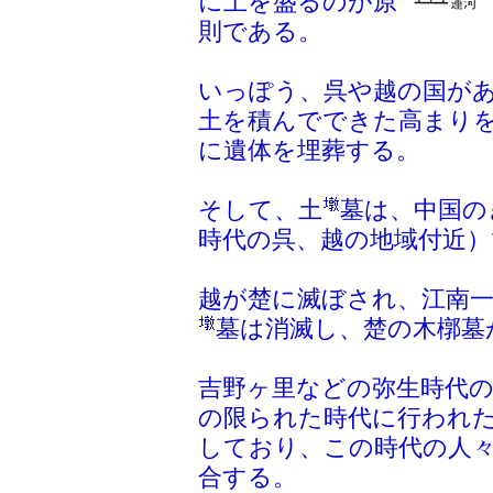
に土を盛るのが原
則である。
いっぽう、呉や越の国が
土を積んでできた高まり
に遺体を埋葬する。
そして、土
墓は、中国の
時代の呉、越の地域付近
越が楚に滅ぼされ、江南
墓は消滅し、楚の木槨墓
吉野ヶ里などの弥生時代の
の限られた時代に行われ
しており、この時代の人
合する。