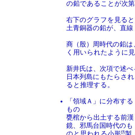
の鉛であることが次第
右下のグラフを見ると
土青銅器の鉛が、直線
商（殷）周時代の鉛は
く用いられたように見
新井氏は、次項で述べ
日本列島にもたらされ
ると推理する。
「領域Ａ」に分布する
もの
甕棺から出土する前漢
鏡、邪馬台国時代のも
のと思われる小形
製