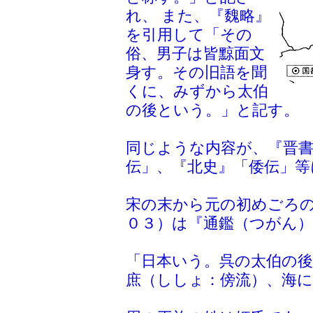
れ、 また、『魏略』
を引用して「その
俗、男子は皆黥面文
身す。その旧語を聞
くに、みずから太伯
の後という。」と記す。
同じような内容が、『晋書
伝」、『北史』「倭伝」等
宋の末から元の初めごろの
０３）は『通鑑（つがん
「日本いう。呉の太伯の
庶（ししょ：傍流）、海