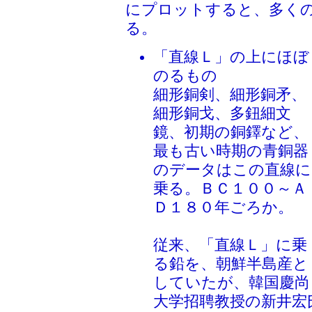
にプロットすると、多く
る。
「直線Ｌ」の上にほぼ
のるもの
細形銅剣、細形銅矛、
細形銅戈、多鈕細文
鏡、初期の銅鐸など、
最も古い時期の青銅器
のデータはこの直線に
乗る。ＢＣ１００～Ａ
Ｄ１８０年ごろか。
従来、「直線Ｌ」に乗
る鉛を、朝鮮半島産と
していたが、韓国慶尚
大学招聘教授の新井宏