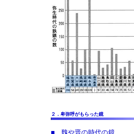
２．卑弥呼がもらった鏡
■ 魏や晋の時代の鏡