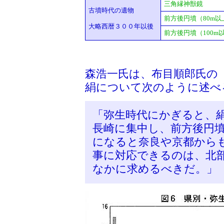
三角縁神獣鏡
古墳時代の遺物
前方後円墳（80m以
大略西暦３００年以後
前方後円墳（100m以
森浩一氏は、布目順郎氏の
絹について次のように述べ
「弥生時代にかぎると、
長崎に集中し、前方後円
になると奈良や京都から
事に対応できるのは、北
なかに求めるべきだ。」