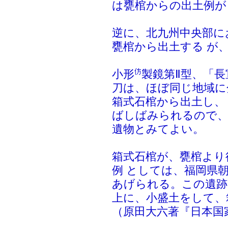
は甕棺からの出土例が
逆に、北九州中央部に
甕棺から出土する が
小形
製鏡第Ⅱ型、「長
刀は、ほぼ同じ地域に
箱式石棺から出土し、
ばしばみられるので、
遺物とみてよい。
箱式石棺が、甕棺より
例 としては、福岡県
あげられる。この遺跡
上に、小盛土をして、
（原田大六著『日本国