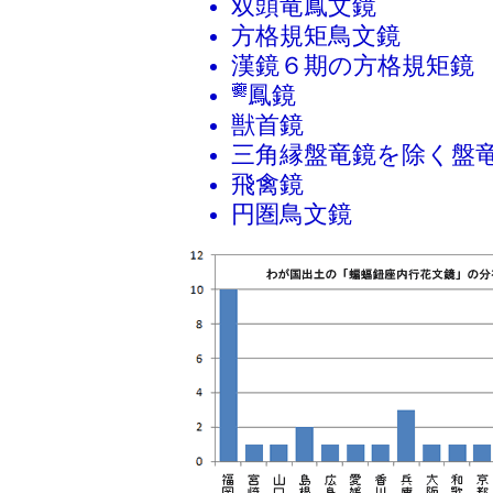
双頭竜鳳文鏡
方格規矩鳥文鏡
漢鏡６期の方格規矩鏡
鳳鏡
獣首鏡
三角縁盤竜鏡を除く盤
飛禽鏡
円圏鳥文鏡