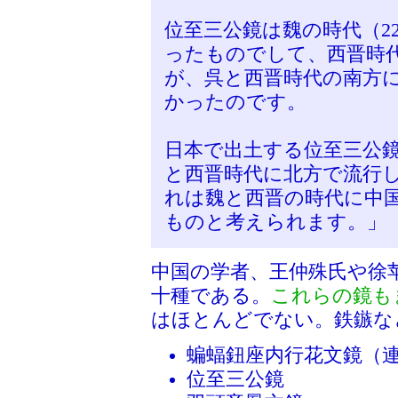
位至三公鏡は魏の時代（22
ったものでして、西晋時代(
が、呉と西晋時代の南方
かったのです。
日本で出土する位至三公
と西晋時代に北方で流行
れは魏と西晋の時代に中
ものと考えられます。」
中国の学者、王仲殊氏や徐
十種である。
これらの鏡も
はほとんどでない。鉄鏃な
蝙蝠鈕座内行花文鏡（
位至三公鏡