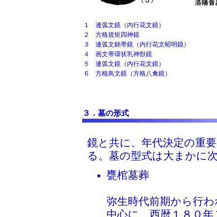
１
連弧文鏡（内行花文鏡）
２
方格規矩四神鏡
３
連弧文銘帯鏡（内行花文昭明鏡）
４
画文帯環状乳神獣鏡
５
連弧文鏡（内行花文鏡）
６
方格鳥文鏡（方格八禽鏡）
３．墓の形式
鏡と共に、年代決定の重
る。墓の型式は大まかに
甕棺墓葬
弥生時代前期から行わ
中心に、西暦１８０年