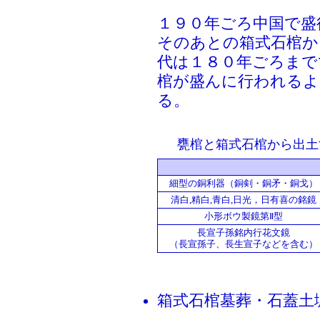
１９０年ごろ中国で盛
そのあとの箱式石棺か
代は１８０年ごろまで
棺が盛んに行われる
る。
甕棺と箱式石棺から出土
細型の銅利器（銅剣・銅矛・銅戈）
清白,精白,青白,日光，日有喜の銘鏡
小形ボウ製鏡第Ⅱ型
長宣子孫銘内行花文鏡
（長宣孫子、長生宣子などを含む）
箱式石棺墓葬・石蓋土