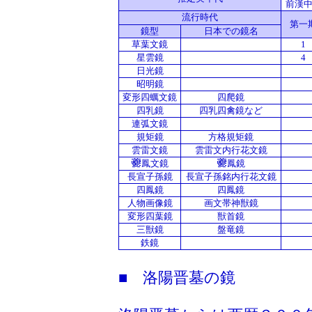
前漢
流行時代
第一
鏡型
日本での鏡名
草葉文鏡
1
星雲鏡
4
日光鏡
昭明鏡
変形四蠣文鏡
四爬鏡
四乳鏡
四乳四禽鏡など
連弧文鏡
規矩鏡
方格規矩鏡
雲雷文鏡
雲雷文内行花文鏡
鳳文鏡
鳳鏡
長宣子孫鏡
長宣子孫銘内行花文鏡
四鳳鏡
四鳳鏡
人物画像鏡
画文帯神獣鏡
変形四葉鏡
獣首鏡
三獣鏡
盤竜鏡
鉄鏡
■ 洛陽晋墓の鏡