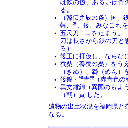
は鉄の鏃、あるいは骨
る。
（韓伝弁辰の条）国、
韓、
、倭、みなこれ
五尺刀二口をたまう。
刀は長さから鉄の刀と
る）
倭王に拝仮し、ならび
蚕桑（養蚕の桑）をう
（きぬ）、緜（めん）
倭錦・
青
（赤青色の
異文雑錦（異国のもよ
（朝）貢 した。
遺物の出土状況を福岡県と
なる。