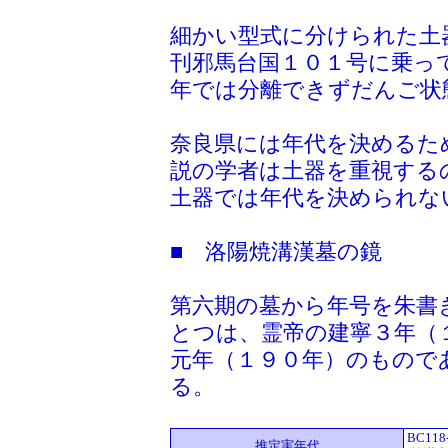
細かい型式に分けられた土
刊邪馬台国１０１号に乗っ
年では分離できずだんご状
奈良県には年代を決めるた
説の学者は土器を重視する
土器では年代を決められな
■ 洛陽焼溝漢墓の鏡
第六期の墓から年号を朱書
とつは、霊帝の建寧３年（
元年（１９０年）のもので
る。
BC118
推定実年代