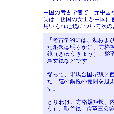
中国の考古学者で、元中国
氏は、倭国の女王が中国に
用いられた鏡について次の
「考古学的には、魏および
た銅鏡は明らかに、方格
鏡（きほうきょう）、盤竜
鳥文鏡などです。
従って、邪馬台国が魏と
た一連の銅鏡の範囲を越
す。
とりわけ、方格規矩鏡、
う）、獣首鏡、位至三公