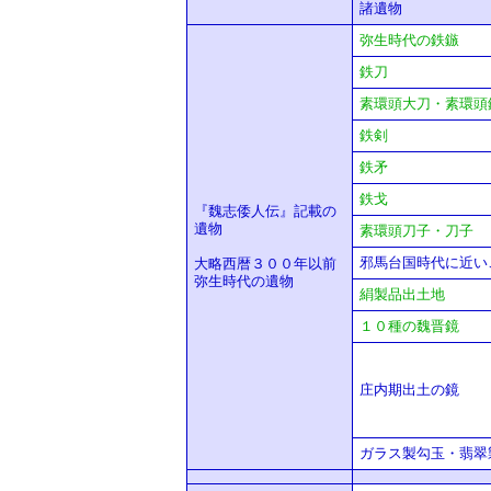
諸遺物
弥生時代の鉄鏃
鉄刀
素環頭大刀・素環頭
鉄剣
鉄矛
鉄戈
『魏志倭人伝』記載の
遺物
素環頭刀子・刀子
邪馬台国時代に近い
大略西暦３００年以前
弥生時代の遺物
絹製品出土地
１０種の魏晋鏡
庄内期出土の鏡
ガラス製勾玉・翡翠