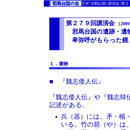
TOP>活動記録>講演会>第
第２７９回講演会
（2009
邪馬台国の遺跡・遺
卑弥呼がもらった鏡
１．遺物
■ 『魏志倭人伝』
『魏志倭人伝』や『魏志韓
記述がある。
兵（器）には、矛・楯
いる。竹の箭（や）は