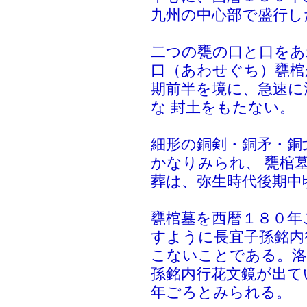
九州の中心部で盛行し
二つの甕の口と口をあ
口（あわせぐち）甕棺
期前半を境に、急速に
な 封土をもたない。
細形の銅剣・銅矛・銅
かなりみられ、 甕棺
葬は、弥生時代後期中
甕棺墓を西暦１８０年
すように長宜子孫銘内
こないことである。洛
孫銘内行花文鏡が出て
年ごろとみられる。