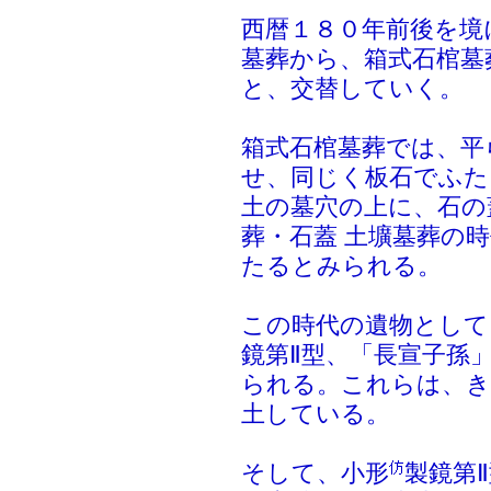
西暦１８０年前後を境
墓葬から、箱式石棺墓
と、交替していく。
箱式石棺墓葬では、平
せ、同じく板石でふた
土の墓穴の上に、石の
葬・石蓋 土壙墓葬の
たるとみられる。
この時代の遺物として
鏡第Ⅱ型、「長宣子孫
られる。これらは、き
土している。
そして、小形
製鏡第