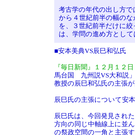
考古学の年代の出し方で
から４世紀前半の幅のな
を、３世紀前半だけに絞
は、学問の進め方として
■安本美典VS辰巳和弘氏
『毎日新聞』１２月１２日
馬台国 九州説VS大和説
教授の辰巳和弘氏の主張
辰巳氏の主張について安
辰巳氏は、今回発見された
方向の同じ中軸線上に並
の祭政空間の一角と主張