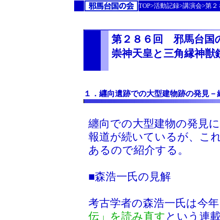
TOP>活動記録>講演会>第
第２８６回 邪馬台国
崇神天皇と三角縁神獣
１．纒向遺跡での大型建物跡の発見－
纏向での大型建物の発見に
報道が続いているが、こ
あるので紹介する。
■森浩一氏の見解
考古学者の森浩一氏は今年
伝」を読み直す
という連