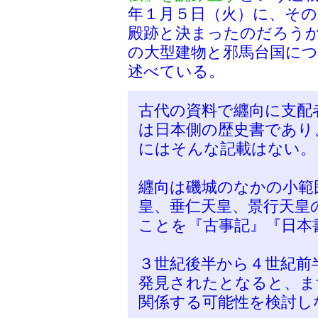
年１月５日（火）に、その
殿跡と決まったのだろう
の大型建物と邪馬台国に
述べている。
古代の資料で纒向に支配
は日本側の歴史書であり
にはそんな記載はない。
纒向は磯城のなかの小範
皇、垂仁天皇、景行天皇
ことを『古事記』『日本
３世紀後半から４世紀前
発見されたとなると、ま
関係する可能性を検討し