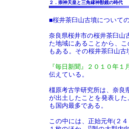
２．崇神天皇と三角縁神獣鏡の時代
■桜井茶臼山古墳について
奈良県桜井市の桜井茶臼山
た地域にあることから、こ
もある。その桜井茶臼山古
『毎日新聞』２０１０年１月
伝えている。
橿原考古学研究所は、奈良
が出土したことを発表した
も国内最多である。
この中には、正始元年(２
１枚のほか、
製の大型内向