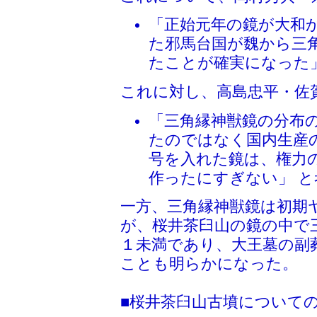
「正始元年の鏡が大和
た邪馬台国が魏から三
たことが確実になった
これに対し、高島忠平・佐
「三角縁神獣鏡の分布
たのではなく国内生産
号を入れた鏡は、権力
作ったにすぎない」 と
一方、三角縁神獣鏡は初期
が、桜井茶臼山の鏡の中で
１未満であり、大王墓の副
ことも明らかになった。
■桜井茶臼山古墳について