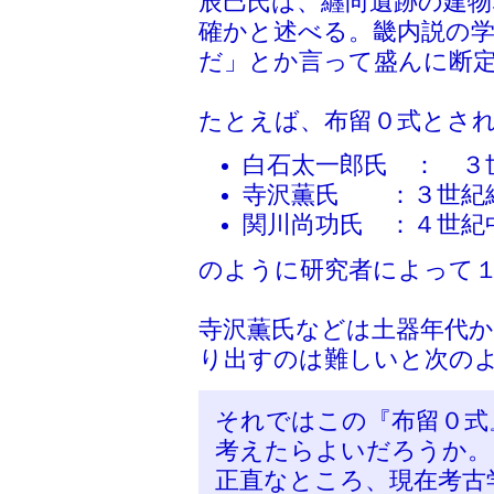
辰巳氏は、纒向遺跡の建物
確かと述べる。畿内説の
だ」とか言って盛んに断
たとえば、布留０式とさ
白石太一郎氏 ： ３
寺沢薫氏 ：３世紀
関川尚功氏 ：４世紀
のように研究者によって
寺沢薫氏などは土器年代か
り出すのは難しいと次の
それではこの『布留０式
考えたらよいだろうか。
正直なところ、現在考古