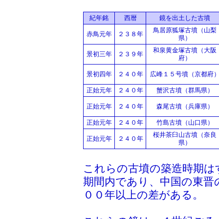
紀年銘
西暦
鏡を出土した古墳
鳥居原狐塚古墳（山梨
赤鳥元年
２３８年
県）
和泉黄金塚古墳（大阪
景初三年
２３９年
府）
景初四年
２４０年
広峰１５号墳（京都府
正始元年
２４０年
蟹沢古墳（群馬県）
正始元年
２４０年
森尾古墳（兵庫県）
正始元年
２４０年
竹島古墳（山口県）
桜井茶臼山古墳（奈良
正始元年
２４０年
県）
これらの古墳の築造時期は
期間内であり、中国の東晋
００年以上の差がある。