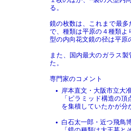
る。
鏡の枚数は、これまで最多
で、種類は平原の４種類よ
型の内向花文鏡の径は平原の4
また、国内最大のガラス製管
た。
専門家のコメント
岸本直文・大阪市立大
「ピラミッド構造の頂
を集積していたかが分
白石太一郎・近つ飛鳥
「鏡の種類は大王墓と