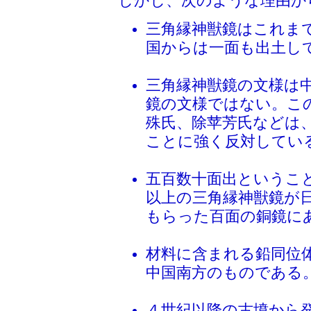
しかし、次のような理由か
三角縁神獣鏡はこれま
国からは一面も出土し
三角縁神獣鏡の文様は
鏡の文様ではない。こ
殊氏、除苹芳氏などは
ことに強く反対してい
五百数十面出というこ
以上の三角縁神獣鏡が
もらった百面の銅鏡に
材料に含まれる鉛同位
中国南方のものである
４世紀以降の古墳から