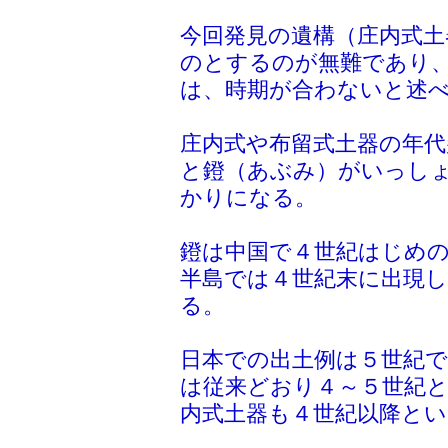
今回発見の遺構（庄内式土
のとするのが無難であり
は、時期が合わないと述
庄内式や布留式土器の年代
と鐙（あぶみ）がいっし
かりになる。
鐙は中国で４世紀はじめ
半島では４世紀末に出現
る。
日本での出土例は５世紀
は従来どおり４～５世紀
内式土器も４世紀以降と