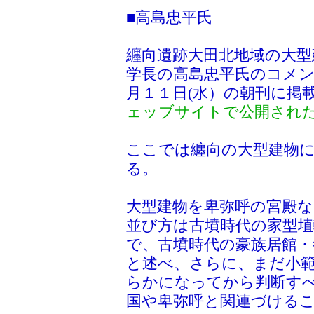
■高島忠平氏
纒向遺跡大田北地域の大型
学長の高島忠平氏のコメン
月１１日(水）の朝刊に掲
ェッブサイトで公開され
ここでは纏向の大型建物
る。
大型建物を卑弥呼の宮殿
並び方は古墳時代の家型
で、古墳時代の豪族居館
と述べ、さらに、まだ小
らかになってから判断す
国や卑弥呼と関連づける