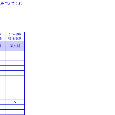
代を与えてくれ
6
147-190
期
後漢晩期
期
第六期
5
1
1