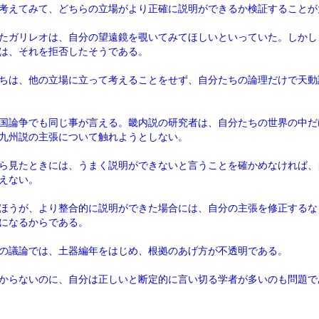
考えてみて、どちらの立場がより正確に説明ができるか検証することが
たガリレオは、自分の望遠鏡を覗いてみてほしいといっていた。しかし
は、それを拒否したそうである。
ちは、他の立場に立って考えることをせず、自分たちの論理だけで天動
国論争でも同じ事が言える。畿内説の研究者は、自分たちの世界の中だ
九州説の主張について触れようとしない。
ら見たときには、うまく説明ができないと言うことを確かめなければ、
えない。
ほうが、より整合的に説明ができた場合には、自分の主張を修正するな
になるからである。
の議論では、土器編年をはじめ、根拠のあげ方が不透明である。
からないのに、自分は正しいと断定的に言い切る学者が多いのも問題で