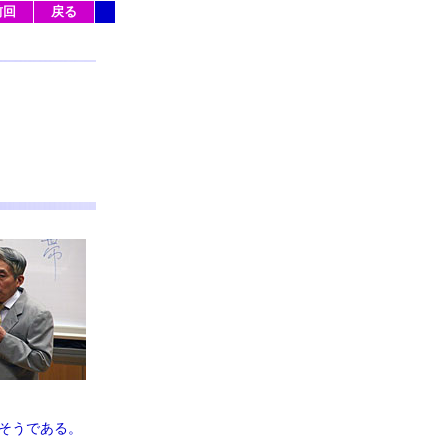
前回
戻る
そうである。