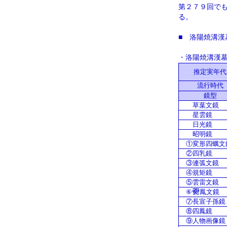
第２７９回で
る。
■ 洛陽焼溝漢
・洛陽焼溝漢
推定実年代
流行時代
鏡型
草葉文鏡
星雲鏡
日光鏡
昭明鏡
①変形四蠣文
②四乳鏡
③連弧文鏡
④規矩鏡
⑤雲雷文鏡
⑥
鳳文鏡
⑦長宣子孫鏡
⑧四鳳鏡
⑨人物画像鏡