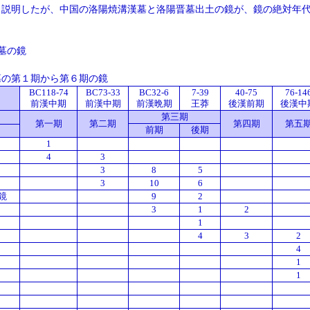
も説明したが、中国の洛陽焼溝漢墓と洛陽晋墓出土の鏡が、鏡の絶対年
墓の鏡
墓の第１期から第６期の鏡
BC118-74
BC73-33
BC32-6
7-39
40-75
76-14
前漢中期
前漢中期
前漢晩期
王莽
後漢前期
後漢中
第三期
第一期
第二期
第四期
第五
前期
後期
1
4
3
3
8
5
3
10
6
鏡
9
2
3
1
2
1
4
3
2
4
1
1