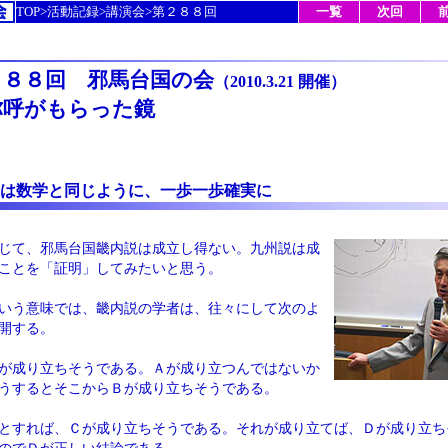
TOP>活動記録>講演会>第２８８回
一覧
次回
２８８回 邪馬台国の会
（2010.3.21 開催）
弥呼がもらった鏡
は数学と同じように、一歩一歩確実に
じて、邪馬台国畿内説は成立し得ない。九州説は成
ことを「証明」してみたいと思う。
いう意味では、畿内説の学者は、往々にして次のよ
開する。
が成り立ちそうである。Ａが成り立つんではないか
うするとそこからＢが成り立ちそうである。
とすれば、Ｃが成り立ちそうである。それが成り立てば、Ｄが成り立ち