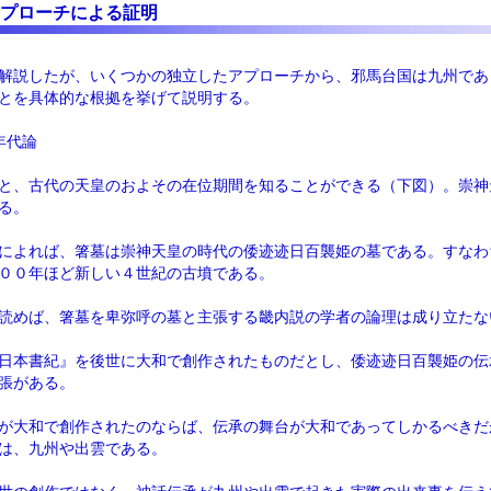
プローチによる証明
解説したが、いくつかの独立したアプローチから、邪馬台国は九州であ
とを具体的な根拠を挙げて説明する。
年代論
と、古代の天皇のおよその在位期間を知ることができる（下図）。崇神
る。
によれば、箸墓は崇神天皇の時代の倭迹迹日百襲姫の墓である。すなわ
００年ほど新しい４世紀の古墳である。
読めば、箸墓を卑弥呼の墓と主張する畿内説の学者の論理は成り立たな
日本書紀』を後世に大和で創作されたものだとし、倭迹迹日百襲姫の伝
張がある。
が大和で創作されたのならば、伝承の舞台が大和であってしかるべきだ
は、九州や出雲である。