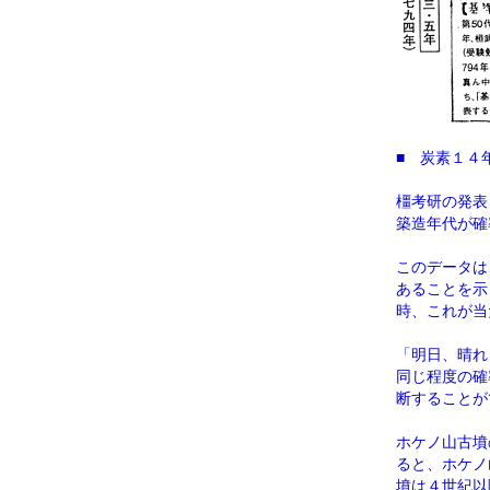
■ 炭素１４
橿考研の発表
築造年代が確
このデータは
あることを示
時、これが当
「明日、晴れ
同じ程度の確
断することが
ホケノ山古墳
ると、ホケノ
墳は４世紀以