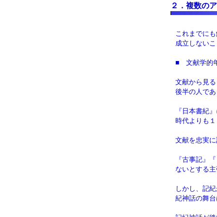
２．複数のア
これまでにも
成立しないこ
■ 文献学的
文献から見る
後半の人であ
『日本書紀』
時代よりも１
文献を忠実に
『古事記』『
ないとする主
しかし、記紀
紀神話の舞台