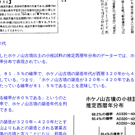
年代
したホケノ山古墳出土の小枝試料の推定西暦年分布のデーターでは、ホ
率分布で表現されている。
、８１．５％の確率で、ホケノ山古墳の築造年代が西暦３２０年から４
している。つまり、「ホケノ山古墳の築造が３２０年～４２０年である
たっている確率が８１．５％であることを意味している。
る確率が８０％である」というのと
率で、ホケノ山古墳の築造年代を判
できる。
の築造が３２０年～４２０年だとす
山よりもあとの築造とされる箸墓古
降の古墳と言うことになり、邪馬台