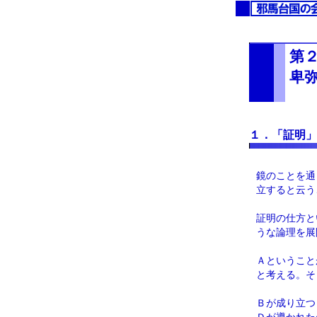
第
卑
１．「証明」
鏡のことを通
立すると云う
証明の仕方と
うな論理を展
Ａということ
と考える。そ
Ｂが成り立つ