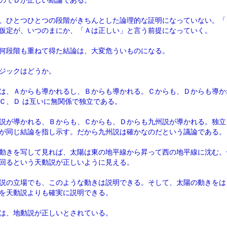
のでＤが正しい結論である。
、ひとつひとつの段階がきちんとした論理的な証明になっていない。「
仮定が、いつのまにか、「Ａは正しい」と言う前提になっていく。
何段階も重ねて得た結論は、大変危ういものになる。
ジックはどうか。
は、Ａからも導かれるし、Ｂからも導かれる。Ｃからも、Ｄからも導か
Ｃ、Ｄ は互いに無関係で独立である。
説が導かれる、Ｂからも、Ｃからも、Ｄからも九州説が導かれる。独立
が同じ結論を指し示す。だから九州説は確かなのだという議論である。
動きを写して見れば、太陽は東の地平線から昇って西の地平線に沈む。
回るという天動説が正しいように見える。
説の立場でも、このような動きは説明できる。そして、太陽の動きをは
を天動説よりも確実に説明できる。
は、地動説が正しいとされている。