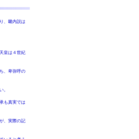
り、畿内説は
天皇は４世紀
ち、卑弥呼の
い。
承も真実では
が、実際の記