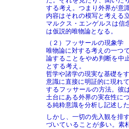
だ。それを見たり、聞いた
する考え。つまり外界が意
内容はそれの模写と考える
マルクス・エンゲルスは信
は仮説的唯物論となる。
（２）フッサールの現象学
唯物論に対する考えの一つ
論することをやめ判断を中
とする考え。
哲学や諸学の現実な基礎を
意識に直接に明証的に現れ
するフッサールの方法。彼
土台にある外界の実在性に
る純粋意識を分析し記述し
しかし、一切の先入観を排
づいていることが多い。素