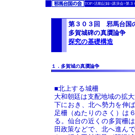
TOP>活動記録>講演会>第
第３０３回 邪馬台国
多賀城碑の真贋論争
探究の基礎構造
１．多賀城の真贋論争
■北上する城柵
大和朝廷は支配地域の拡大
下におき、北へ勢力を伸
足柵（ぬたりのさく）は
る。仙台の近くの多賀柵
田政策などで、北へ進ん