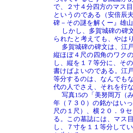
で、２寸４分四方のマス
というのである（安倍辰
碑－その謎を解くー』雄山
しかし、多賀城碑の碑文
られたと考えても、やは
多賀城碑の碑文は、江戸
縦ほぼ４尺の四角のワク
し、縦を１７等分に、そ
書けばよいのである。江
等分するのは、なんでも
代の人でさえ、それを行
写真15の「美努岡万（
年（７３０）の銘かはい
尺の１尺）、横２０．９セ
る。この墓誌には、マス
し、７寸を１１等分して