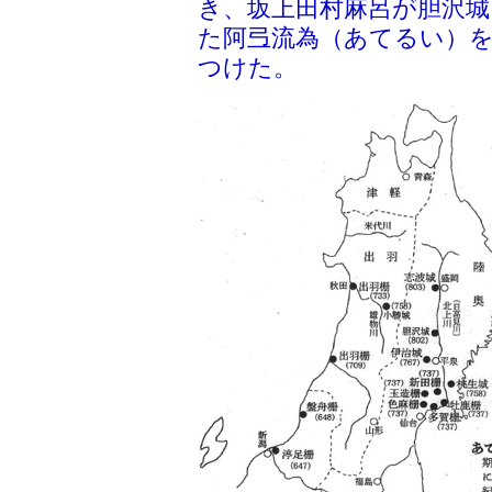
き、坂上田村麻呂が胆沢城
た阿弖流為（あてるい）
つけた。