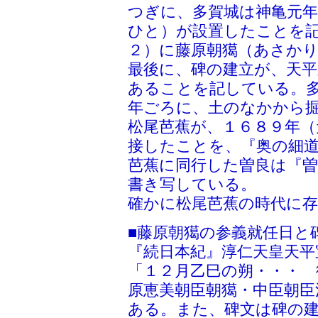
つぎに、多賀城は神亀元年
ひと）が設置したことを
２）に藤原朝獦（あさか
最後に、碑の建立が、天平
あることを記している。
年ごろに、土のなかから
松尾芭蕉が、１６８９年（
接したことを、『奥の細
芭蕉に同行した曽良は『曽
書き写している。
確かに松尾芭蕉の時代に
■藤原朝獦の参義就任日と
『続日本紀』淳仁天皇天平
「１２月乙巳の朔・・・ 
原恵美朝臣朝獦・中臣朝臣
ある。また、碑文は碑の建