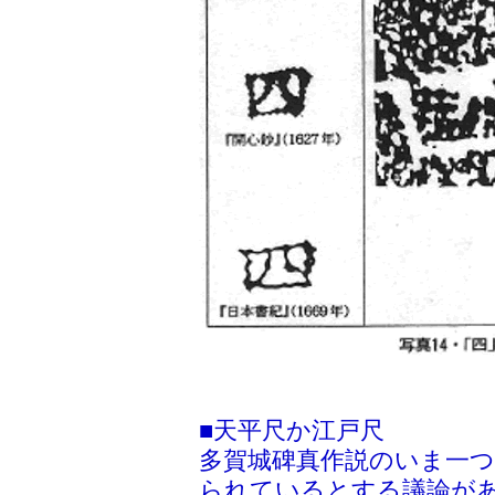
■天平尺か江戸尺
多賀城碑真作説のいま一つ
られているとする議論が