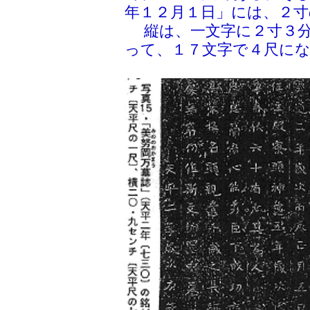
年１２月１日」には、２寸
縦は、一文字に２寸３分
って、１７文字で４尺に