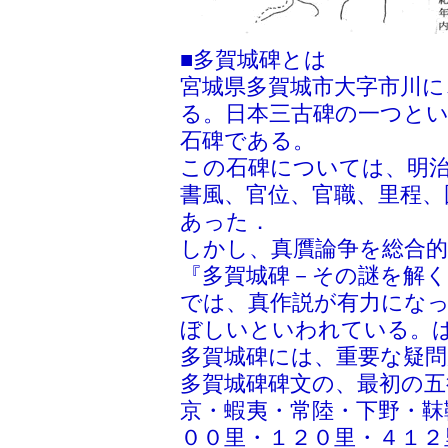
■多賀城碑とは
宮城県多賀城市大字市川に
る。日本三古碑の一つと
石碑である。
この石碑については、明治
書風、官位、官職、里程、
あった．
しかし、真贋論争を総合的
『多賀城碑－その謎を解く
では、真作説が有力にな
ぼしいといわれている。
多賀城碑には、重要な疑
多賀城碑碑文の、最初の五
京・蝦夷・常陸・下野・靺
００里・１２０里・４１２