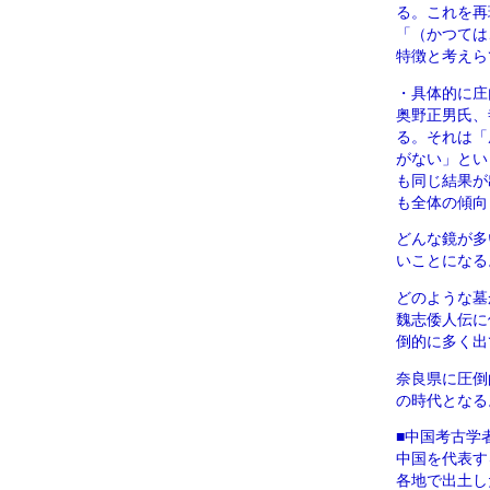
る。これを再
「（かつては
特徴と考えら
・具体的に庄
奥野正男氏、
る。それは「
がない」とい
も同じ結果が
も全体の傾向
どんな鏡が多
いことになる
どのような墓
魏志倭人伝に
倒的に多く出
奈良県に圧倒
の時代となる
■中国考古学
中国を代表す
各地で出土し