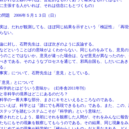
に主張する人がいれば、それは信念にもとづくもの）
の問題 2006年５月１３日（日）
実は、だれが観測しても、ほぼ同じ結果を示すという「検証性」「再現
らない。
論に封し、石野先生は、ほぼ次ぎのように反論する。
などということばの意味がよくわからない。同じものをみても、意見の
うのことではないか。意見が違った場合は、なぜ意見が異なったのか、
べきである。そのようなプロセスを通じて、邪馬台国も、しだいにあき
る」
事実」について、石野先生は「意見」としている。
「意見」とについて
科学的とはどういう意味か』（幻冬舎2011年刊）
と非科学の境界はどこにあるのだろ？
科学の一番大事な部分、まさにキモといえるところなのである。
にいえば、科学とは『誰にでも再現できるもの』である。また、この、
ステップを踏むシステムこそが『科学的』という意味だ。
察されたとしよう。最初にそれを観察した人間が、それをみんなに報告
たちにもその現象を観察してもらうのである。その結果、同じ現象をみ
はじめてその現象が科学的に『確からしいもの』だと見なされる。どん