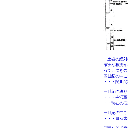
・土器の絶対
確実な根拠が
って、つぎの
四世紀の中ご
・・・関川尚
三世紀の終り
・・・寺沢薫
・・現在の石
三世紀の中ご
・・・白石太
新聞などで発