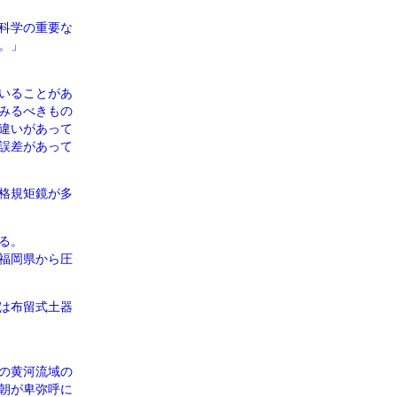
科学の重要な
。」
いることがあ
みるべきもの
違いがあって
誤差があって
格規矩鏡が多
る。
福岡県から圧
は布留式土器
の黄河流域の
朝が卑弥呼に