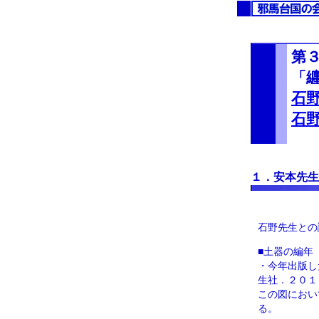
第
「
石
石
１．安本先生
石野先生との
■土器の編年
・今年出版し
生社．２０１
この図におい
る。