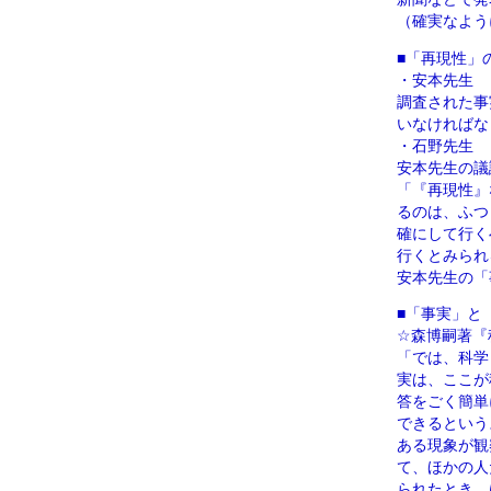
（確実なよう
■「再現性」
・安本先生
調査された事
いなければな
・石野先生
安本先生の議
「『再現性』
るのは、ふつ
確にして行く
行くとみられ
安本先生の「
■「事実」と
☆森博嗣著『
「では、科学
実は、ここが
答をごく簡単
できるという
ある現象が観
て、ほかの人
られたとき、