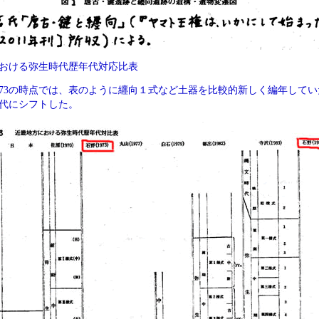
おける弥生時代歴年代対応比表
973の時点では、表のように纒向１式など土器を比較的新しく編年していた。
代にシフトした。