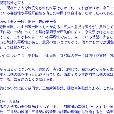
現可能性と言う。」
、）現在のような制度化された科学はなかった。そればかりか、今日、
ている客観性や再現可能性を有した学問それ自体も、なかったのである
内式土器と一緒に出た、鏡のデータ
寺田薫氏、小山田宏一氏のものがある。三人の意見は違うが、共通して
庄内期に一緒に出てくる鏡は福岡県が圧倒的に多く、奈良県はほとんど
うこと。これが私の言っている再現性である。立っている基盤に大きな
出る統計的再現性がある。意見の違いとはちがう。個々のものでは測定
としては動かない。
いかについても、奥野氏、小山田氏、寺沢氏のデータは内行花文鏡、方
。
から出るかについても、奥野氏、寺沢氏は同じで、箱式石棺から多く出
倭人は鉄の鏃を使うと記述されている。西暦３００年以前では鉄の鏃は
てくる。奈良県の１００倍はある。
的に多いのは前方後円墳、三角縁神獣鏡、画紋帯神獣鏡である。これら
。
者たちの見解
る考古学者の王仲殊氏はのべている。「河南省の洛陽を中心とする中国
た、二世紀の後漢・三世紀の魏晋期の銅鏡の種類から判断すると、魏王