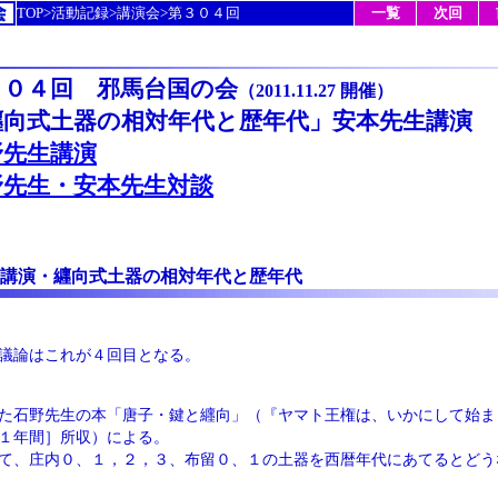
TOP>活動記録>講演会>第３０４回
一覧
次回
３０４回 邪馬台国の会
（2011.11.27 開催）
纒向式土器の相対年代と歴年代」安本先生講演
野先生講演
野先生・安本先生対談
講演・纒向式土器の相対年代と歴年代
議論はこれが４回目となる。
た石野先生の本「唐子・鍵と纒向」（『ヤマト王権は、いかにして始ま
１年間］所収）による。
て、庄内０、１，２，３、布留０、１の土器を西暦年代にあてるとどう