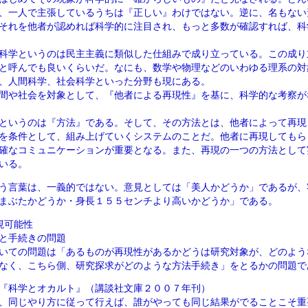
、一人で主張しているうちは『正しい』わけではない。逆に、名もない
それを他者が認めれば科学的に注目され、もっと多数が確認すれば、科
科学というのは民主主義に類似した仕組みで成り立っている。この成り
と呼んでも良いくらいだ。なにも、数学や物理などのいわゆる理系の対
、人間科学、社会科学といった分野も現にある。
間や社会を対象として、『他者による再現性』を基に、科学的な考察が
というのは『方法』である。そして、その方法とは、他者によって再現
を条件として、組み上げていくシステムのことだ。他者に再現してもら
確なコミュニケーションが重要となる。また、再現の一つの方法として
いる。
う言葉は、一義的ではない。意見としては「美人かどうか」であるが、
まぶたかどうか・身長１５５センチより高いかどうか」である。
現可能性
と手続きの問題
いての問題は「あるものが再現性があるかどうは研究対象が、どのよう
なく、こちら側、研究探求がどのような方法手続き」をとるかの問題で
『科学とオカルト』（講談社文庫２００７年刊）
、同じやり方に従って行えば、誰がやっても同じ結果がでることこそ重