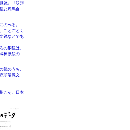
鳳鏡』『双頭
鏡と邪馬台
にのべる。
、ことごとく
文鏡などであ
ろの銅鏡は、
縁神獣貌の
の鏡のうち、
双頭竜鳳文
州こそ、日本