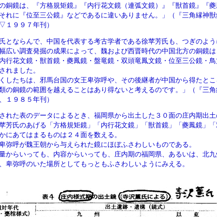
の銅鏡は、『方格規矩鏡』『内行花文鏡（連弧文鏡）』『獣首鏡』『夔
それに『位至三公鏡』などであるに違いありません。」（『三角縁神獣
▽１９９７年刊）
氏とならんで、中国を代表する考古学者である徐苹芳氏も、つぎのよう
幅広い調査発掘の成果によって、魏および西晋時代の中国北方の銅鏡は
内行花文鏡・獣首鏡・夔鳳鏡・盤竜鏡・双頭竜鳳文鏡・位至三公鏡・鳥
されました。
くしたちは、邪馬台国の女王卑弥呼や、その後継者が中国から得たとこ
類の銅鏡の範囲を越えることはあり得ないと考えるのです。」（『三角
、１９８５年刊）
された表のデータによるとき、福岡県から出土した３０面の庄内期出土
苹芳氏のあげる「方格規矩鏡」「内行花文鏡」「獣首鏡」「夔鳳鏡」「
かにあてはまるものは２４面を数える。
卑弥呼が魏王朝から与えられた鏡にほぼふさわしいものである。
量からいっても、内容からいっても、庄内期の福岡県、あるいは、北九
、卑弥呼のいた場所としてもっともふさわしいようにみえる。