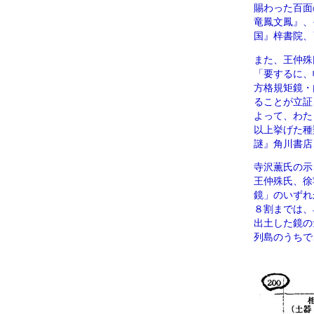
賜わった百面
竜鳳文鳳』、
国』梓書院、
また、王仲殊
「要するに、
方格規矩鏡・
ることが立証
よって、わた
以上挙げた種
謎』角川書店
寺沢薫氏の示
王仲殊氏、徐
鏡」のいずれ
８割までは、
出土した鏡の
列島のうちで