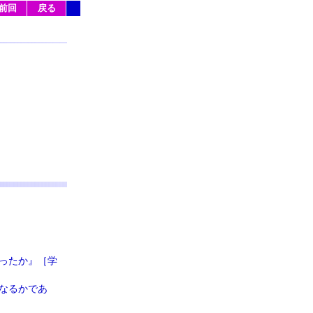
前回
戻る
ったか』［学
なるかであ