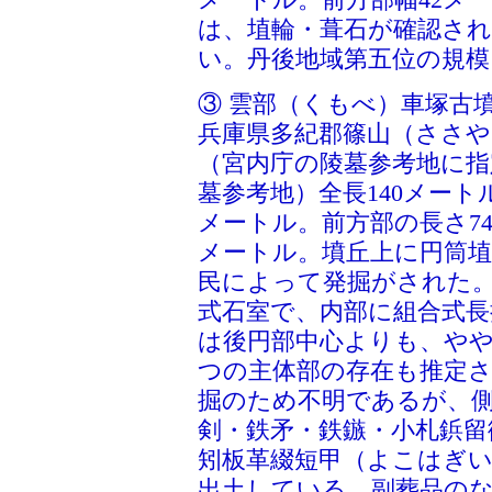
メートル。前方部幅42メ
は、埴輪・葺石が確認さ
い。丹後地域第五位の規模
③ 雲部（くもべ）車塚古
兵庫県多紀郡篠山（ささや
（宮内庁の陵墓参考地に指
墓参考地）全長140メートル
メートル。前方部の長さ74
メートル。墳丘上に円筒埴
民によって発掘がされた
式石室で、内部に組合式長
は後円部中心よりも、や
つの主体部の存在も推定
掘のため不明であるが、
剣・鉄矛・鉄鏃・小札鋲留
矧板革綴短甲（よこはぎ
出土している。副葬品のな