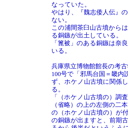
なっていた。
やはり、『魏志倭人伝』
ない。
この浦間茶臼山古墳から
る銅鏃が出土している。
「篦被」のある銅鏃は奈
いる。
兵庫県立博物館館長の考古
100号で「邪馬台国＝畿
ず、ホケノ山古墳に関係
る。
「（ホケノ山古墳の）調
（省略）の上の左側の二
の（ホケノ山古墳の）が
の銅鏃が出ますと、前期
ろから後半だというふう