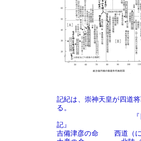
記紀は、崇神天皇が四道
る。
『日本書
記』
吉備津彦の命 西道（