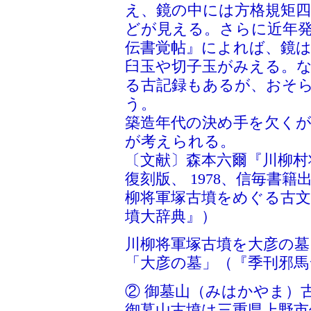
え、鏡の中には方格規矩四
どが見える。さらに近年
伝書覚帖』によれば、鏡は
臼玉や切子玉がみえる。
る古記録もあるが、おそ
う。
築造年代の決め手を欠くが
が考えられる。
〔文献〕森本六爾『川柳村将
復刻版、 1978、信毎書
柳将軍塚古墳をめぐる古文献」
墳大辞典』）
川柳将軍塚古墳を大彦の
「大彦の墓」（『季刊邪馬
② 御墓山（みはかやま）
御墓山古墳は三重県上野市