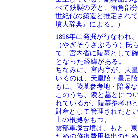
べて鉄製の矛と、衝角部
世紀代の築造と推定され
墳大辞典』による。）
1896年に発掘が行なわ
（やぎそうざぶろう）氏
て、宮内省に陵墓として確
となった経緯がある。
ちなみに、宮内庁が、天
いるのは、天皇陵・皇后陵
もに、陵墓参考地・陪塚
このうち、陵と墓とにつ
れているが、陵墓参考地
財産として管理されたと
上の根拠をもつ。
雲部車塚古墳は、もと、東
ための修復費用捻出のた