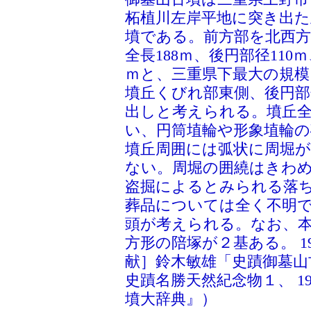
柘植川左岸平地に突き出た
墳である。前方部を北西
全長188ｍ、後円部径110
ｍと、三重県下最大の規
墳丘くびれ部東側、後円
出しと考えられる。墳丘
い、円筒埴輪や形象埴輪の
墳丘周囲には弧状に周堀
ない。周堀の囲繞はきわ
盗掘によるとみられる落
葬品については全く不明
頭が考えられる。なお、本
方形の陪塚が２基ある。 1
献］鈴木敏雄「史蹟御墓山
史蹟名勝天然紀念物１、 1
墳大辞典』）