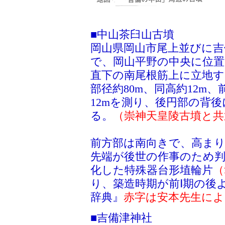
■中山茶臼山古墳
岡山県岡山市尾上並びに吉
で、岡山平野の中央に位置
直下の南尾根筋上に立地す
部径約80m、同高約12m、
12mを測り、後円部の背
る。
（崇神天皇陵古墳と共
前方部は南向きで、高ま
先端が後世の作事のため
化した特殊器台形埴輪片
（
り、築造時期が前Ⅰ期の後
辞典』
赤字は安本先生によ
■吉備津神社