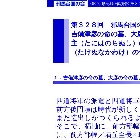
TOP>活動記録>講演会>第
第３２８回 邪馬台国
吉備津彦の命の墓、大
主（たにはのちぬし）
（たけぬなかわけ）の
１．吉備津彦の命の墓、大彦の命の墓
四道将軍の派遣と四道将軍
前方後円墳は時代が新し
また造出しがつくられる
そこで、横軸に、前方部幅
に、前方部幅／墳丘全長×