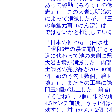
あって弥勒（みろく）の
志』）。この大岩は明治
によって消滅したが、『三
の藤堂元甫（げんぽ）は、
ではないかと推測してい
『日本の神々6』（白水社
「昭和6年の県道開削にと
道に代わって池の東側に
大岩古墳が消滅した。内
土師器の完形品が70～80
個、めのう勾玉数個、碧玉
墳』）、またその工事に際
臼玉2個が出土した。前者
（てごね）、2個に朱彩の
4.5センチ前後、うち1
残す）、坩（かん）2個（