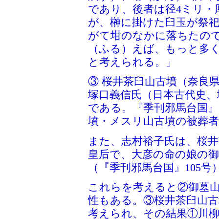
であり、後者は径4ミリ・
が、榊に掛けた臼玉が祭
がて坩のなかに落ちたの
（ふる）えば、もっと多
と考えられる。」
③ 桜井茶臼山古墳（奈良
塚口義信氏（日本古代史、
である。『季刊邪馬台国』
墳・メスリ山古墳の被葬
また、志村裕子氏は、桜井
皇后で、大彦の命の娘の
（『季刊邪馬台国』105号
これらを考えると②御墓山
性もある。③桜井茶臼山古
考えられ、その結果①川