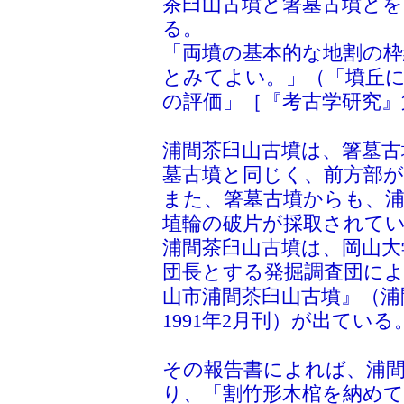
茶臼山古墳と箸墓古墳と
る。
「両墳の基本的な地割の
とみてよい。」（「墳丘
の評価」［『考古学研究』第
浦間茶臼山古墳は、箸墓古
墓古墳と同じく、前方部
また、箸墓古墳からも、浦
埴輪の破片が採取されて
浦間茶臼山古墳は、岡山大
団長とする発掘調査団に
山市浦間茶臼山古墳』（浦
1991年2月刊）が出ている
その報告書によれば、浦
り、「割竹形木棺を納め