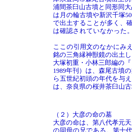
浦間茶臼山古墳と同形同大
は月の輪古墳や新沢千塚5
で出土することが多く、
は確認されていなかった
ここの引用文のなかにみ
銘の三角縁神獣鏡の出土
大塚初重・小林三郎編の『
1989年刊）は、森尾古
ら五世紀初頭の年代を与
は、奈良県の桜井茶臼山
（２）大彦の命の墓
大彦の命は、第八代孝元天
の同母の兄である。第十