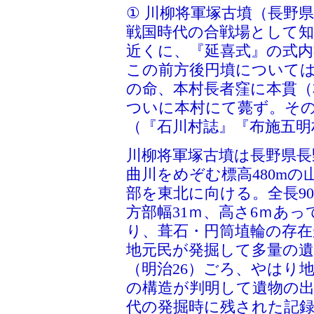
① 川柳将軍塚古墳（長野
戦国時代の合戦場として
近くに、『延喜式』の式内
この前方後円墳について
の命、本村長者窪に本貫（
ついに本村にて薨ず。そ
（『石川村誌』『布施五明
川柳将軍塚古墳は長野県長
曲川をめぞむ標高480m
部を東北に向ける。全長90
方部幅31ｍ、高さ6ｍあ
り、葺石・円筒埴輪の存在が
地元民が発掘して多量の遺
（明治26）ごろ、やはり
の構造が判明して遺物の
代の発掘時に残された記録