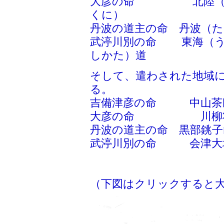
大彦の命 北陸（くぬ
くに）
丹波の道主の命 丹波（た
武渟川別の命 東海（う
しかた）道
そして、遣わされた地域
る。
吉備津彦の命 中山茶
大彦の命 川柳将軍
丹波の道主の命 黒部銚子
武渟川別の命 会津大
（下図はクリックすると