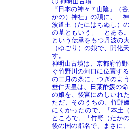
① 神明山古墳
『日本の神々７山陰』（谷
かの）神社」の項に、「
波道主（たにはちぬし）
の墓ともいう。」とある
という伝承をもつ丹波の
（ゆごり）の娘で、開化
す。
神明山古墳は、京都府竹野
ぐ竹野川の河口に位置する
の二月の条に、つぎのよ
垂仁天皇は、日葉酢媛の命
の娘を、後宮にめしいれ
ただ、そのうちの、竹野
にくかったので、「本土
ところで、「竹野（たか
後の国の郡名で、まさに