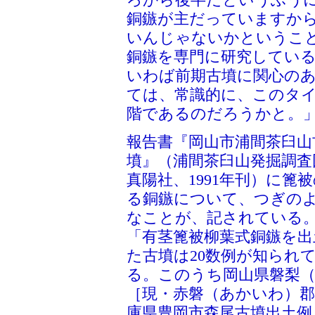
銅鏃が主だっていますか
いんじゃないかというこ
銅鏃を専門に研究してい
いわば前期古墳に関心の
ては、常識的に、このタ
階であるのだろうかと。
報告書『岡山市浦間茶臼山
墳』（浦間茶臼山発掘調査
真陽社、1991年刊）に篦
る銅鏃について、つぎの
なことが、記されている
「有茎篦被柳葉式銅鏃を出
た古墳は20数例が知られ
る。このうち岡山県磐梨
［現・赤磐（あかいわ）郡
庫県豊岡市森尾古墳出土例