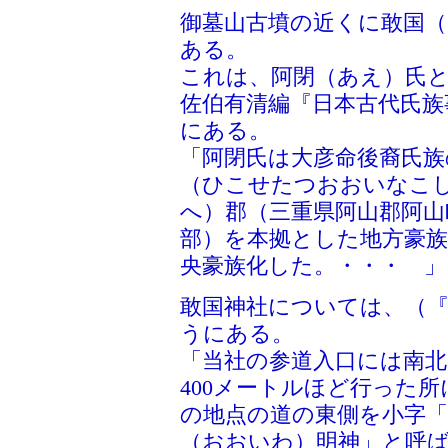
御墓山古墳の近くに敢国（
ある。
これは、阿閉（あえ）氏
佐伯有清編『日本古代氏族
にある。
「阿閉氏は大彦命後裔氏族
（ひこせたつおおいなこ
へ）郡（三重県阿山郡阿山
部）を本拠とした地方豪
央豪族化した。・・・ 」
敢国神社については、（『
うにある。
「当社の参道入口には南
400メートルほど行った
の地点の道の東側を小字
（おおいわ）明神」と呼