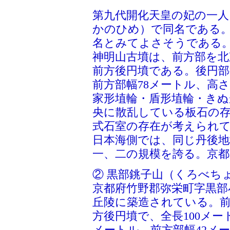
第九代開化天皇の妃の一人
かのひめ）で同名である
名とみてよさそうである
神明山古墳は、前方部を北
前方後円墳である。後円部径
前方部幅78メートル、高
家形埴輪・盾形埴輪・きぬ
央に散乱している板石の
式石室の存在が考えられ
日本海側では、同じ丹後地
一、二の規模を誇る。京
② 黒部銚子山（くろべち
京都府竹野郡弥栄町字黒部
丘陵に築造されている。
方後円墳で、全長100メー