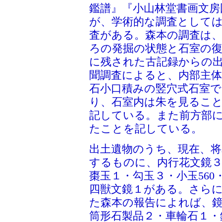
鑑譜』『小山林堂書画文房
が、学術的な調査としては、
査がある。森本の調査は、墳
ろの発掘の状態と石室の
に残された古記録からの
聞調査によると、内部主
石小口積みの竪穴式石室
り、石室内は朱を見るこ
記している。また前方部
たことを記している。
出土遺物のうち、現在、将
するものに、内行花文鏡３
棗玉１・勾玉３・小玉56
四獣文鏡１がある。さら
た森本の報告によれば、鏡は
筒形石製品２・車輪石１・