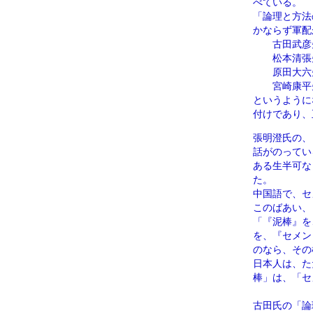
べている。
「論理と方法
かならず軍配
古田武彦先
松本清張先
原田大六先
宮崎康平先
というように
付けであり、
張明澄氏の、
話がのってい
ある生半可な
た。
中国語で、セ
このばあい、
「『泥棒』を
を、『セメン
のなら、その
日本人は、た
棒」は、「セ
古田氏の「論