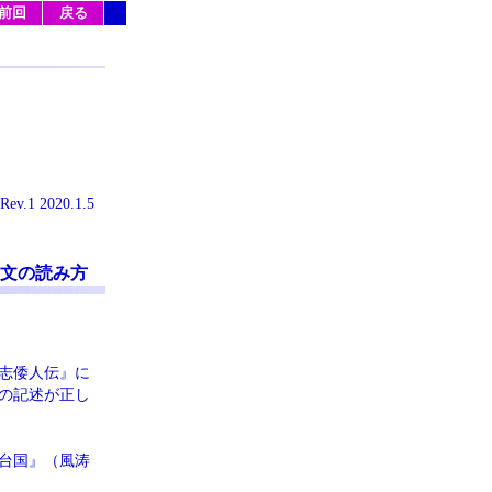
前回
戻る
Rev.1 2020.1.5
文の読み方
志倭人伝』に
の記述が正し
台国』（風涛