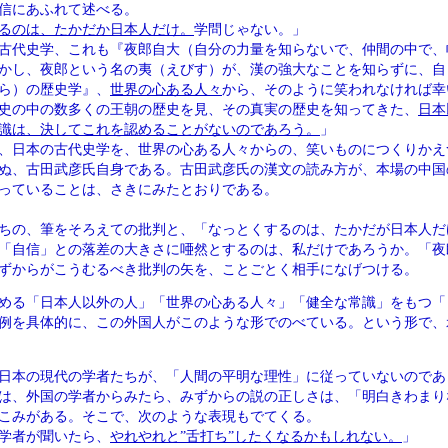
信にあふれて述べる。
るのは、たかだか日本人だけ。
学問じゃない。」
古代史学、これも『夜郎自大（自分の力量を知らないで、仲間の中で、
かし、夜郎という名の夷（えびす）が、漢の強大なことを知らずに、自
ら）の歴史学』、
世界の心ある人々
から、そのように笑われなければ幸
史の中の数多くの王朝の歴史を見、その真実の歴史を知ってきた、
日本
識は、決してこれを認めることがないのであろう。
」
、日本の古代史学を、世界の心ある人々からの、笑いものにつくりかえ
ぬ、古田武彦氏自身である。古田武彦氏の漢文の読み方が、本場の中国
っていることは、さきにみたとおりである。
ちの、筆をそろえての批判と、「なっとくするのは、たかだが日本人だ
「自信」との落差の大きさに唖然とするのは、私だけであろうか。「夜
ずからがこうむるべき批判の矢を、ことごとく相手になげつける。
める「日本人以外の人」「世界の心ある人々」「健全な常識」をもつ「
例を具体的に、この外国人がこのような形でのべている。という形で、
日本の現代の学者たちが、「人間の平明な理性」に従っていないのであ
は、外国の学者からみたら、みずからの説の正しさは、「明白きわまり
こみがある。そこで、次のような表現もでてくる。
学者が聞いたら、
やれやれと”舌打ち”したくなるかもしれない。
」