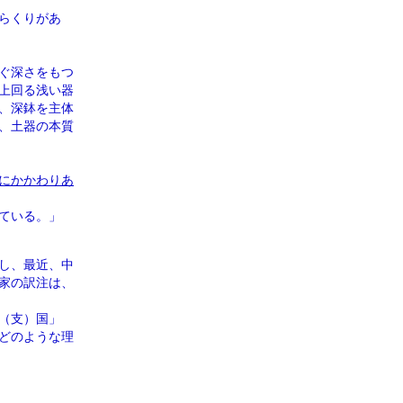
らくりがあ
ぐ深さをもつ
上回る浅い器
、深鉢を主体
、土器の本質
にかかわりあ
ている。」
し、最近、中
家の訳注は、
（支）国」
どのような理