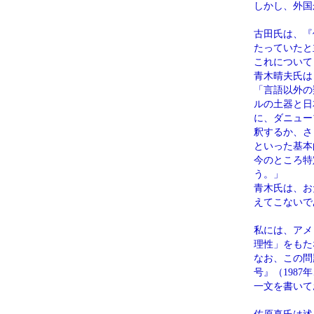
しかし、外国
古田氏は、『
たっていたと
これについて
青木晴夫氏は
「言語以外の
ルの土器と日
に、ダニュー
釈するか、さ
といった基本
今のところ特
う。」
青木氏は、お
えてこないで
私には、アメ
理性」をもた
なお、この問
号』（198
一文を書いて