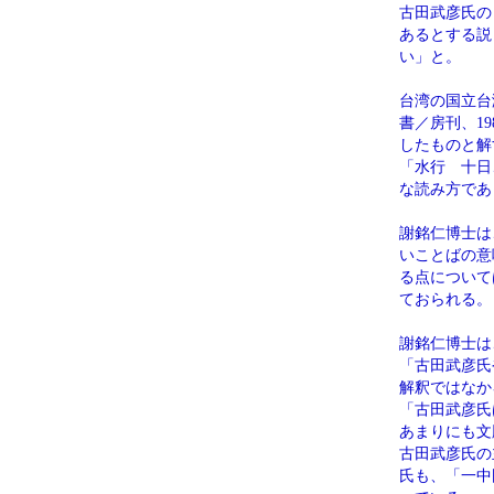
古田武彦氏の
あるとする説
い」と。
台湾の国立台
書／房刊、1
したものと解
「水行 十日
な読み方であ
謝銘仁博士は
いことばの意
る点について
ておられる。
謝銘仁博士は
「古田武彦氏
解釈ではなか
「古田武彦氏
あまりにも文
古田武彦氏の
氏も、「一中