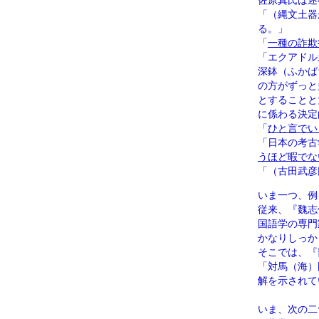
佐原真氏は述
「（縄文土器
る。」
「
一種の詐欺
「エクアドル
深鉢（ふかば
の方がずっと
とすることと
に係わる決定
「
ひと言でい
「日本の考古
うほど暇でな
「（古田武彦
いま一つ、例
従来、『魏志
国語学の専門
かなりしっか
そこでは、『
「対馬（海）
解を示されて
いま、次の二