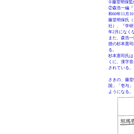
①藤堂明保監
②森浩一編『
和60年11月1
藤堂明保氏（
社）、『学研
年2月になく
また、森浩一
授の杉本憲司
る。
杉本憲司氏は
くに、漢字音
されている。
さきの、藤堂
国」「壱与」
ようになる。