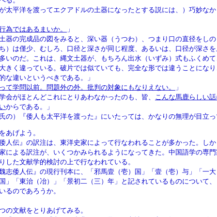
べる。
が太平洋を渡ってエクアドルの土器になったとする説には、）巧妙なか
行為ではあるまいか。
」
土器の完成品の図をみると、深い器（うつわ）、つまり口の直径をしの
ち）は僅少、むしろ、口径と深さが同じ程度、あるいは、口径が深さを
多いのだ。これは、縄文土器が、もちろん出水（いずみ）式もふくめて
大きく違っている。破片では似ていても、完全な形では違うことになり
的な違いというべきである。」
って学問以前。問題外の外。批判の対象にもなりえない。
」
学会がほとんどこれにとりあわなかったのも、皆、
こんな馬鹿らしい話
い
からである。」
氏の）『倭人も太平洋を渡った』にいたっては、かなりの無理が目立っ
をあげよう。
倭人伝』の訳注は、東洋史家によって行なわれることが多かった。しか
家による訳注が、いくつかみられるようになってきた。中国語学の専門
りした文献学的検討の上で行なわれている。
魏志倭人伝』の現行刊本に、「邪馬壹（壱）国」「壹（壱）与」「一大
国」「東治（冶）」「景初二（三）年」と記されているものについて、
いるのであろうか。
つの文献をとりあげてみる。