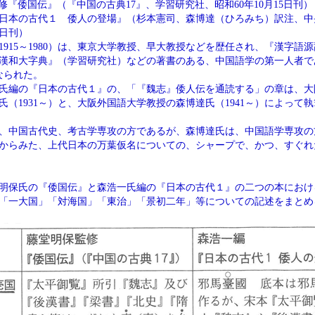
修『倭国伝』（『中国の古典17』、学習研究社、昭和60年10月15日刊）
日本の古代１ 倭人の登場』（杉本憲司、森博達（ひろみち）訳注、中
0日刊）
1915～1980）は、東京大学教授、早大教授などを歴任され、『漢字語
漢和大字典』（学習研究社）などの著書のある、中国語学の第一人者であ
なられた。
氏編の『日本の古代１』の、「『魏志』倭人伝を通読する」の章は、大
氏（1931～）と、大阪外国語大学教授の森博達氏（1941～）によって
、中国古代史、考古学専攻の方であるが、森博達氏は、中国語学専攻の
からみた、上代日本の万葉仮名についての、シャープで、かつ、すぐれ
明保氏の『倭国伝』と森浩一氏編の『日本の古代１』の二つの本におけ
「一大国」「対海国」「東治」「景初二年」等についての記述をまとめ