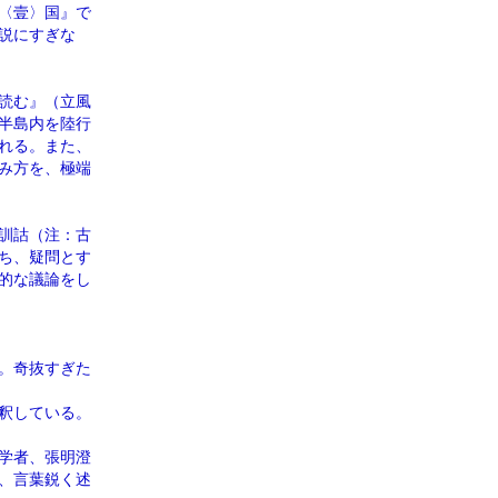
〈壹〉国』で
説にすぎな
読む』（立風
鮮半島内を陸行
れる。また、
み方を、極端
訓詁（注：古
ち、疑問とす
的な議論をし
。奇抜すぎた
釈している。
学者、張明澄
、言葉鋭く述