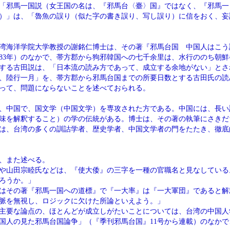
「邪馬一国説（女王国の名は、『邪馬台〈臺〉国』ではなく、『邪馬一
）」は、「魯魚の誤り（似た字の書き誤り、写し誤り）に信をおく、妄
湾海洋学院大学教授の謝銘仁博士は、その著『邪馬台国 中国人はこう
983年）のなかで、帯方郡から狗邪韓国への七千余里は、水行ののち朝
する古田説は、「日本流の読み方であって、成立する余地がない」とさ
、陸行一月」を、帯方郡から邪馬台国までの所要日数とする古田氏の読
って、問題にならないことを述べておられる。
、中国で、国文学（中国文学）を専攻された方である。中国には、長い
味を解釈すること）の学の伝統がある。博士は、その著の執筆にさきだ
は、台湾の多くの訓詁学者、歴史学者、中国文学者の門をたたき、徹底
、また述べる。
や山田宗睦氏などは、『使大倭』の三字を一種の官職名と見なしている
ろうか。」
はその著『邪馬一国への道標』で『一大率』は『一大軍団』であると解
脈を無視し、ロジックに欠けた所論といえよう。」
主要な論点の、ほとんどが成立しがたいことについては、台湾の中国人
国人の見た邪馬台国論争」（『季刊邪馬台国』11号から連載）のなかで