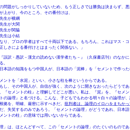
の問題がしっかりしていないため、もう正しさでは勝負は決まらず、悪
が上がり、今のところ、その番付けは、
生が横綱
生が大関
生が関脇
生は小結
なり、プロの学者はすべて十両以下である。もちろん、これはマス・コ
正しさによる番付けとはまったく関係ない。」
『誤訳・愚訳－漢文の読めない漢学者たち－』（久保書店刊）のなかに
る。
日本語の知識をもつ中国人が、日本語の「泥棒」を「セメントで作った
メントを「水泥」といい、小さな柱を棒というからである。
もし、その中国人が、自信が強く、次のように開きなおったらどうであ
、『セメントの柱』と理解してどこが悪い。私は、『泥』を、『セメン
トの論理』と名づける。こんな、子どもでもわかる明々白々の論理が、
根拠を、明確、厳密に示すべきだ。
批判者は、論理のイロハをまちかっ
だ、失笑するのみであろう。「セメントの論理」がどうであれ、日本語
メントの柱」の意味では用いないからである。
理」は、ほとんどすべて、この「セメントの論理」のたぐいのものであ