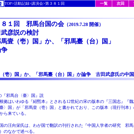
TOP>活動記録>講演会>第３８１回
一覧
次回
３８１回 邪馬台国の会
（2019.7.28 開催）
田武彦説の検討
邪馬壹（壱）国」か、「邪馬臺（台）国」
論争
（壱）国」か、「邪馬臺（台）国」か論争 古田武彦氏の中国
の『邪馬台〈臺〉国』説
根拠はいわゆる『紹煕本』とされる12世紀の宋の版本の『三国志』『魏
臺〉国」が「邪馬壹（壱）国」と書かれており、この版本（現行刊本）
から来ている。
国の汪向栄氏は、わが国で翻訳の刊行された『中国人学者の研究 邪馬
3年）のなかで述べる。