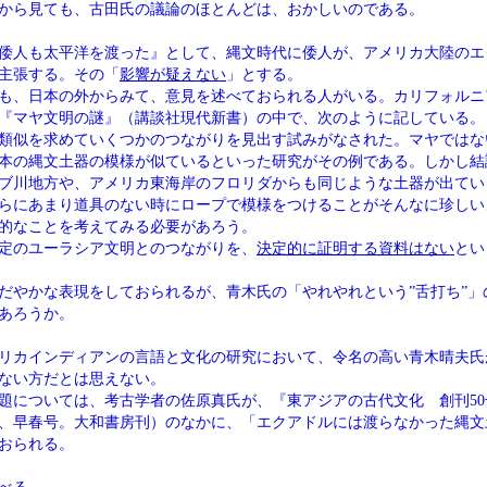
から見ても、古田氏の議論のほとんどは、おかしいのである。
倭人も太平洋を渡った』として、縄文時代に倭人が、アメリカ大陸のエ
主張する。その「
影響が疑えない
」とする。
も、日本の外からみて、意見を述べておられる人がいる。カリフォルニ
『マヤ文明の謎』（講談社現代新書）の中で、次のように記している。
類似を求めていくつかのつながりを見出す試みがなされた。マヤではな
本の縄文土器の模様が似ているといった研究がその例である。しかし結
ブ川地方や、アメリカ東海岸のフロリダからも同じような土器が出てい
らにあまり道具のない時にロープで模様をつけることがそんなに珍しい
的なことを考えてみる必要があろう。
定のユーラシア文明とのつながりを、
決定的に証明する資料はない
とい
だやかな表現をしておられるが、青木氏の「やれやれという”舌打ち”」
あろうか。
リカインディアンの言語と文化の研究において、令名の高い青木晴夫氏
ない方だとは思えない。
題については、考古学者の佐原真氏が、『東アジアの古代文化 創刊50
7年、早春号。大和書房刊）のなかに、「エクアドルには渡らなかった縄
おられる。