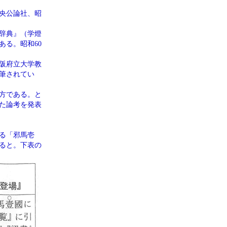
央公論社、昭
源辞典』（学燈
る。昭和60
阪府立大学教
執筆されてい
方である。と
た論考を発表
る「邪馬壱
ると。下表の