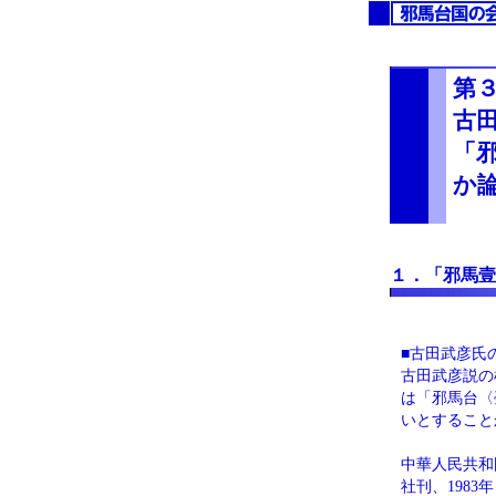
第
古
「
か
１．「邪馬壹
■古田武彦氏
古田武彦説の
は「邪馬台〈
いとすること
中華人民共和
社刊、198