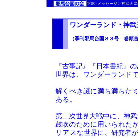
TOP>
メッセージ
> 神武天
ワンダーランド・神武
（季刊邪馬台国８３号 巻頭
『古事記』『日本書紀』の
世界は、ワンダーランド
解くべき謎に満ち満ちた
ある。
第二次世界大戦中に、神武
鼓吹のために用いられたか
リアスな世界に、研究者