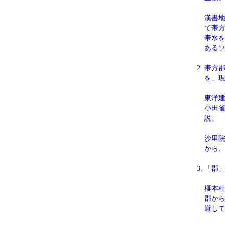
漢書
て帯方
帯水
ある
帯方
を、
東洋
小田
説。
沙里
から
「郡
榧本
郡か
避し