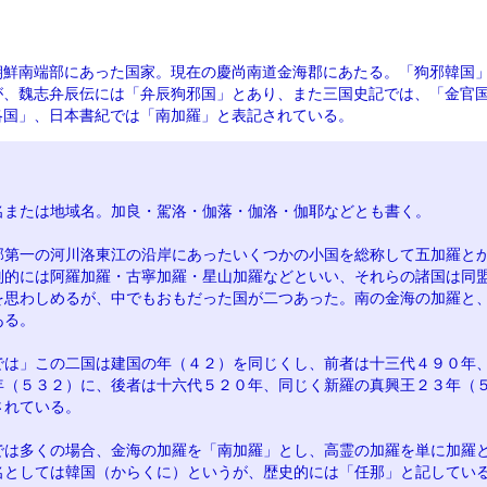
朝鮮南端部にあった国家。現在の慶尚南道金海郡にあたる。「狗邪韓国
が、魏志弁辰伝には「弁辰狗邪国」とあり、また三国史記では、「金官
洛国」、日本書紀では「南加羅」と表記されている。
名または地域名。加良・駕洛・伽落・伽洛・伽耶などとも書く。
部第一の河川洛東江の沿岸にあったいくつかの小国を総称して五加羅と
別的には阿羅加羅・古寧加羅・星山加羅などといい、それらの諸国は同
を思わしめるが、中でもおもだった国が二つあった。南の金海の加羅と
ある。
では」この二国は建国の年（４２）を同じくし、前者は十三代４９０年
年（５３２）に、後者は十六代５２０年、同じく新羅の真興王２３年（
されている。
では多くの場合、金海の加羅を「南加羅」とし、高霊の加羅を単に加羅
名としては韓国（からくに）というが、歴史的には「任那」と記してい