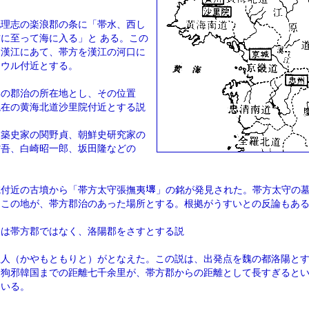
地理志の楽浪郡の条に「帯水、西し
に至って海に入る」と ある。この
を漢江にあて、帯方を漢江の河口に
ソウル付近とする。
郡の郡治の所在地とし、その位置
現在の黄海北道沙里院付近とする説
建築史家の関野貞、朝鮮史研究家の
省吾、白崎昭一郎、坂田隆などの
院付近の古墳から「帯方太守張撫夷
」の銘が発見された。帯方太守の
、この地が、帯方郡治のあった場所とする。根拠がうすいとの反論もあ
」は帯方郡ではなく、洛陽郡をさすとする説
杜人（かやもともりと）がとなえた。この説は、出発点を魏の都洛陽と
ら狗邪韓国までの距離七千余里が、帯方郡からの距離として長すぎると
ている。