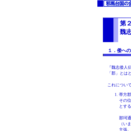
第
魏
１．倭への
『魏志倭人
「郡」とは
これについ
帯方
その
とす
那珂
（い
主張