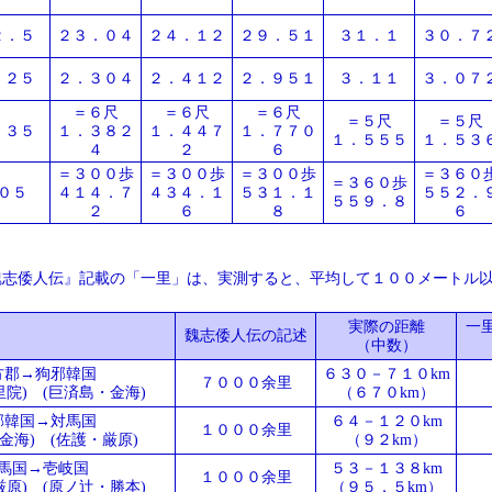
２．５
２３．０４
２４．１２
２９．５１
３１．１
３０．７
．２５
２．３０４
２．４１２
２．９５１
３．１１
３．０７
＝６尺
＝６尺
＝６尺
＝５尺
＝５尺
．３５
１．３８２
１．４４７
１．７７０
１．５５５
１．５３
４
２
６
＝３００歩
＝３００歩
＝３００歩
＝３６０
＝３６０歩
０５
４１４．７
４３４．１
５３１．１
５５２．
５５９．８
２
６
８
６
魏志倭人伝』記載の「一里」は、実測すると、平均して１００メートル
実際の距離
一
魏志倭人伝の記述
（中数）
方郡→狗邪韓国
６３０－７１０km
７０００余里
里院) (巨済島・金海)
（６７０km）
邪韓国→対馬国
６４－１２０km
１０００余里
金海) (佐護・厳原)
（９２km）
馬国→壱岐国
５３－１３８km
１０００余里
原) (原ノ辻・勝本)
（９５．５km）