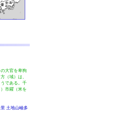
その大官を卑狗
、方（域）は、
ようである。千
て）市糴（米を
里 土地山嶮多