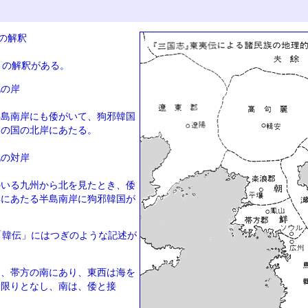
の解釈
りの解釈がある。
北の岸
半島南岸にも倭がいて、狗邪韓国
人の国の北岸にあたる。
北の対岸
のいる九州から北を見たとき、倭
岸にあたる半島南岸に狗邪韓国が
。
「韓伝」にはつぎのような記述が
は、帯方の南にあり、東西は海を
て限りとなし、南は、倭と接
」