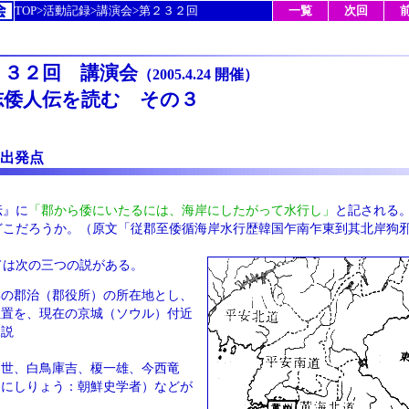
TOP>活動記録>講演会>第２３２回
一覧
次回
２３２回 講演会
（2005.4.24 開催）
志倭人伝を読む その３
出発点
伝』に
「郡から倭にいたるには、海岸にしたがって水行し」
と記される
どこだろうか。（原文「従郡至倭循海岸水行歴韓国乍南乍東到其北岸狗
ては次の三つの説がある。
郡の郡治（郡役所）の所在地とし、
位置を、現在の京城（ソウル）付近
る説
通世、白鳥庫吉、榎一雄、今西竜
まにしりょう：朝鮮史学者）などが
。