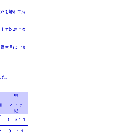
航路を離れて海
を出て対馬に渡
た野生号は、海
った。
明
世
１４-１７世
紀
７
０．３１１
２
３．１１