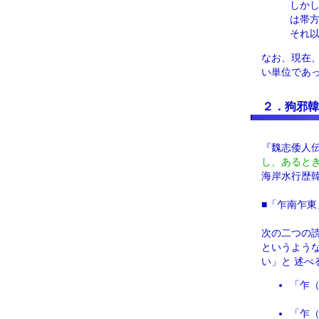
しか
は帯
それ
なお、現在
い単位であ
２．狗邪韓
『魏志倭人
し、あると
海岸水行歴
■「乍南乍東
次の二つの
というよう
い」と 述べ
「乍
「乍