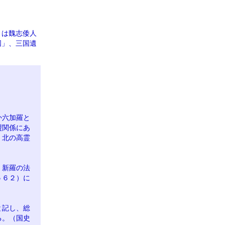
」は魏志倭人
国」、三国遺
か六加羅と
盟関係にあ
、北の高霊
、新羅の法
５６２）に
と記し、総
る。（国史