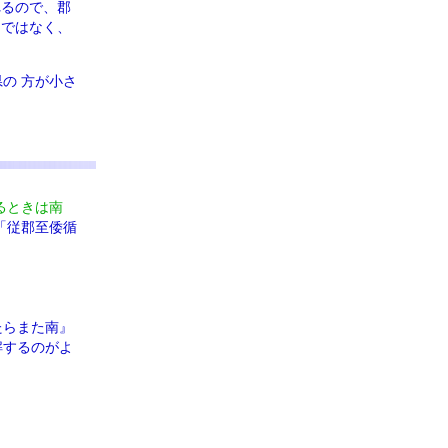
れるので、郡
けではなく、
の 方が小さ
るときは南
「従郡至倭循
たらまた南』
解するのがよ