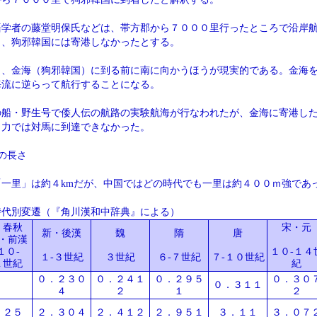
語学者の藤堂明保氏などは、帯方郡から７０００里行ったところで沿岸
し、狗邪韓国には寄港しなかったとする。
と、金海（狗邪韓国）に到る前に南に向かうほうが現実的である。金海
海流に逆らって航行することになる。
の船・野生号で倭人伝の航路の実験航海が行なわれたが、金海に寄港し
自力では対馬に到達できなかった。
の長さ
「一里」は約４kmだが、中国ではどの時代でも一里は約４００ｍ強であ
時代別変遷（『角川漢和中辞典』による）
・春秋
宋・元
新・後漢
魏
隋
唐
・前漢
１０-
１０-１４
１-３世紀
３世紀
６-７世紀
７-１０世紀
１世紀
紀
０．２３０
０．２４１
０．２９５
０．３０
０．３１１
４
２
１
２
．２５
２．３０４
２．４１２
２．９５１
３．１１
３．０７