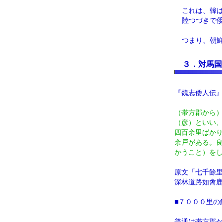
これは、韓
陸つづきで
つまり、朝
３．対馬国
『魏志倭人伝
（帯方郡から
（彦）といい
四百余里ばか
余戸がある。
かうこと）を
原文「七千餘
深林道路如禽
■７０００里の
普通は帯方郡