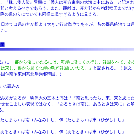
し、『魏志倭人伝』冒頭に「倭人は帯方東南の大海に中にある」と記さ
方郡と考えるべきであろう。また、距離は、帯方郡から狗邪韓国までだ
以降の道のりについても同様に長すぎるように見える。
、日本では県の方が郡より大きい行政単位であるが、昔の郡県統治では県
った。
国
伝』に
「郡から倭にいたるには、海岸に沿って水行し、韓国をへて、あ
きは東し、倭から見て北岸の狗邪韓国にいたる。」
と記される。（ 原文
韓国乍南乍東到其北岸狗邪韓国」）
」の読み方
読み方があるが、駒沢大の三木太郎は「『南と思ったら、東、東と思っ
なせせこましい表現ではなく、『あるときは南に、あるときは東に』と
る。
（たちまち）は南（みなみ）し、乍（たちまち）は東（ひがし）し」
（あるとき）は南（みなみ）し、乍（あるとき）は東（ひがし）し」