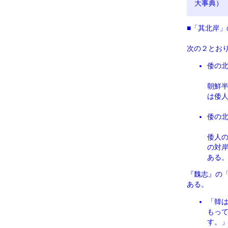
大事典）
■「其北岸」
次の２とお
倭の
朝鮮
は倭
倭の
倭人
の対
ある
『魏志』の
ある。
「韓
もっ
す。