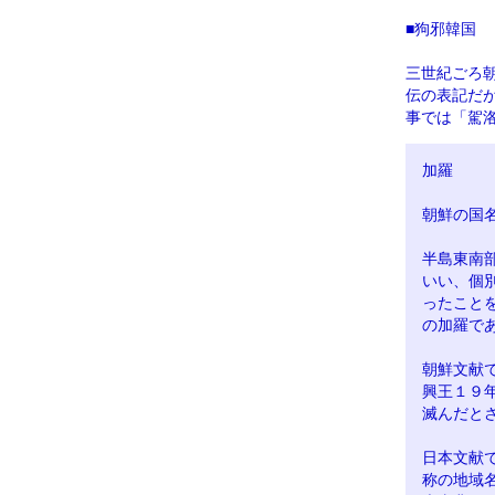
■狗邪韓国
三世紀ごろ
伝の表記だ
事では「駕
加羅
朝鮮の国
半島東南
いい、個
ったこと
の加羅で
朝鮮文献
興王１９
滅んだと
日本文献
称の地域