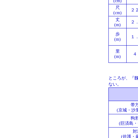
(cm)
尺
２
(cm)
丈
２
(m)
歩
１
(m)
里
４
(m)
ところが、『
ない。
帯
(京城・沙
狗
(巨済島・
対
(佐護・厳