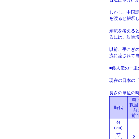
しかし、中国
を渡ると解釈
潮流を考える
るには、対馬
以前、手こぎ
流に流されて
■倭人伝の一里
現在の日本の
長さの単位の
周
戦国
時代
前
前
分
(cm)
寸
２