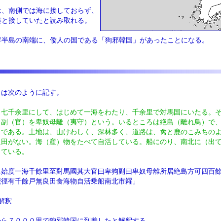
は、南側では海に接しておらず、
倭と接していたと読み取れる。
鮮半島の南端に、倭人の国である「狗邪韓国」があったことになる。
』は次のように記す。
）七千余里にして、はじめて一海をわたり、千余里で対馬国にいたる。
、副（官）を卑奴母離（夷守）という。いるところは絶島（離れ鳥）で
りである。土地は、山けわしく、深林多く、道路は、禽と鹿のこみちの
良田がない。海（産）物をたべて自活している。船にのり、南北に（出
している。
里始度一海千餘里至對馬國其大官曰卑狗副曰卑奴母離所居絶島方可四百餘
鹿徑有千餘戸無良田食海物自活乗船南北市糴」
解釈
から７０００里で狗邪韓国に到着したと解釈する。