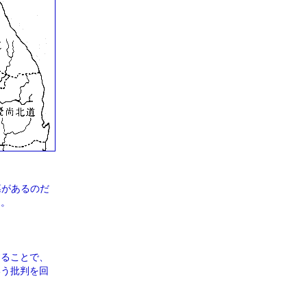
墓があるのだ
る。
することで、
いう批判を回