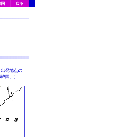
前回
戻る
。出発地点の
邪韓国」）