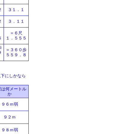
２
３１．１
２
３．１１
＝６尺
６
１．５５５
歩
＝３６０歩
９
５５９．８
以下にしかなら
里は何メートル
か
９６ｍ弱
９２ｍ
９８ｍ弱