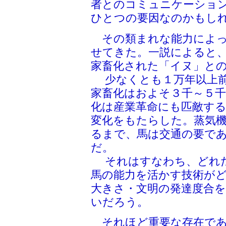
者とのコミュニケーショ
ひとつの要因なのかもし
その類まれな能力によっ
せてきた。一説によると
家畜化された「イヌ」と
少なくとも１万年以上前
家畜化はおよそ３千～５
化は産業革命にも匹敵す
変化をもたらした。蒸気
るまで、馬は交通の要で
だ。
それはすなわち、どれだ
馬の能力を活かす技術が
大きさ・文明の発達度合
いだろう。
それほど重要な存在であ