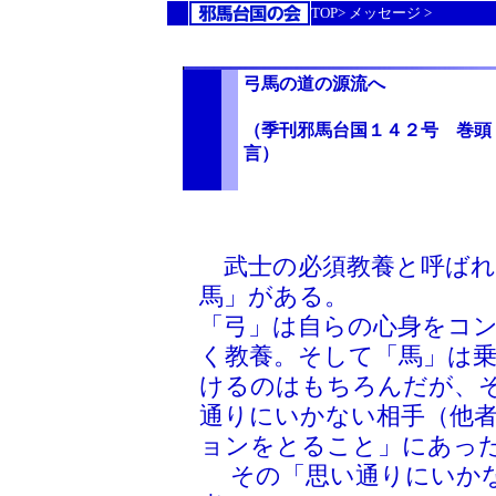
TOP>
メッセージ
>
弓馬の道の源流へ
（季刊邪馬台国１４２号 巻頭
言） 
武士の必須教養と呼ばれ
馬」がある。
「弓」は自らの心身をコ
く教養。そして「馬」は
けるのはもちろんだが、
通りにいかない相手（他
ョンをとること」にあっ
その「思い通りにいかな