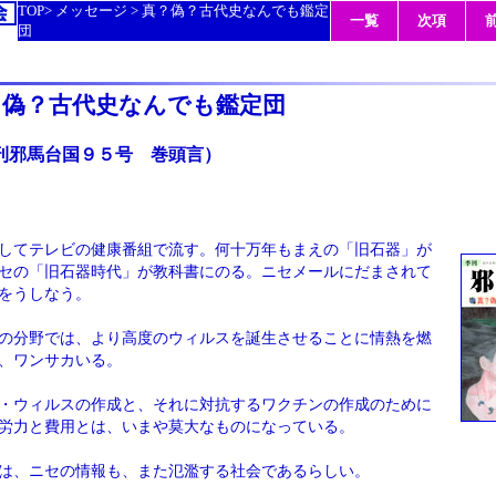
TOP>
メッセージ
> 真？偽？古代史なんでも鑑定
一覧
次項
団
？偽？古代史なんでも鑑定団
刊邪馬台国９５号 巻頭言）
してテレビの健康番組で流す。何十万年もまえの「旧石器」が
セの「旧石器時代」が教科書にのる。ニセメールにだまされて
をうしなう。
の分野では、より高度のウィルスを誕生させることに情熱を燃
、ワンサカいる。
・ウィルスの作成と、それに対抗するワクチンの作成のために
労力と費用とは、いまや莫大なものになっている。
は、ニセの情報も、また氾濫する社会であるらしい。