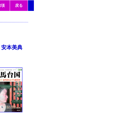
前項
戻る
安本美典