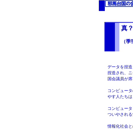
真
（季
データを捏造
捏造され、ニ
国会議員が席
コンピュータ
やす人たちは
コンピュータ
ついやされる
情報化社会と