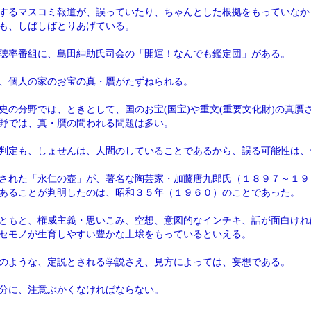
するマスコミ報道が、誤っていたり、ちゃんとした根拠をもっていなか
も、しばしばとりあげている。
聴率番組に、島田紳助氏司会の「開運！なんでも鑑定団」がある。
、個人の家のお宝の真・贋がたずねられる。
史の分野では、ときとして、国のお宝(国宝)や重文(重要文化財)の真贋
野では、真・贋の問われる問題は多い。
判定も、しょせんは、人間のしていることであるから、誤る可能性は、
された「永仁の壺」が、著名な陶芸家・加藤唐九郎氏（１８９７～１９
あることが判明したのは、昭和３５年（１９６０）のことであった。
ともと、権威主義・思いこみ、空想、意図的なインチキ、話が面白けれ
セモノが生育しやすい豊かな土壌をもっているといえる。
のような、定説とされる学説さえ、見方によっては、妄想である。
分に、注意ぶかくなければならない。