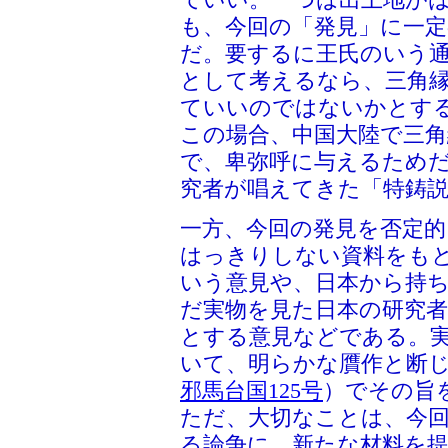
も、今回の「発見」に一
だ。要するに王氏のいう
として考えるなら、三角
ていいのではないかとす
この場合、中国大陸で三
で、卑弥呼に与えるため
究者が唱えてきた「特鋳
一方、今回の発見を否定
はっきりしない資料をも
いう意見や、日本から持
だ実物を見た日本の研究
とする意見などである。
いて、明らかな贋作と断
邪馬台国125号
）でその旨
ただ、大切なことは、今
る論争に、新たな材料を