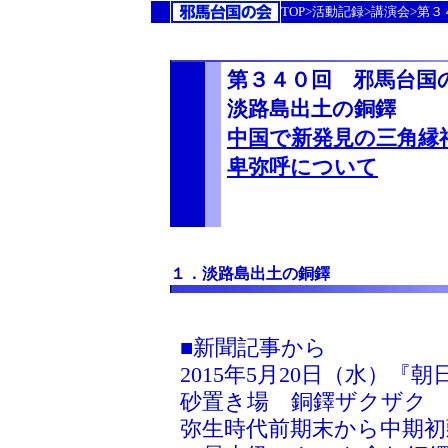
TOP>活動記録>講演会>第
第３４０回 邪馬台国
淡路島出土の銅鐸
中国で新発見の三角縁
卑弥呼について
１．淡路島出土の銅鐸
■新聞記事から
2015年5月20日（水）『
砂置き場 銅鐸ザクザク 
弥生時代前期末から中期初