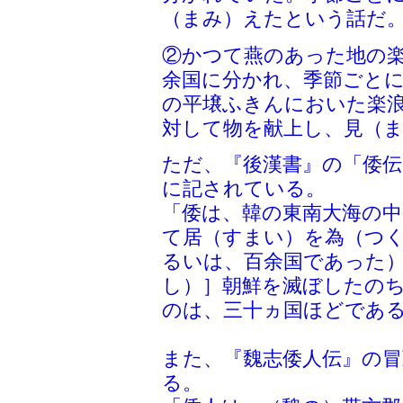
（まみ）えたという話だ
②かつて燕のあった地の
余国に分かれ、季節ごとに
の平壌ふきんにおいた楽
対して物を献上し、見（
ただ、『後漢書』の「倭
に記されている。
「倭は、韓の東南大海の
て居（すまい）を為（つ
るいは、百余国であった
し）］朝鮮を滅ぼしたの
のは、三十ヵ国ほどであ
また、『魏志倭人伝』の
る。