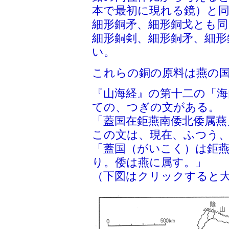
本で最初に現れる鏡）と
細形銅矛、細形銅戈とも
細形銅剣、細形銅矛、細形
い。
これらの銅の原料は燕の
『山海経』の第十二の「海
ての、つぎの文がある。
「蓋国在鉅燕南倭北倭属燕
この文は、現在、ふつう
「蓋国（がいこく）は鉅
り。倭は燕に属す。」
（下図はクリックすると