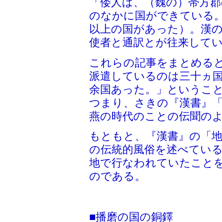
「倭人は、（魏の）帯方郡
のなかに国ができている
以上の国があった）。漢
使者と通訳とが往来して
これらの記事をまとめる
派遣しているのは三十ヵ
余国あった。」というこ
つまり、さきの『漢書』
燕の時代のことの伝聞の
もともと、『漢書』の「地
の伝統的風俗を述べてい
地で行なわれていたこと
のである。
■播磨の国の銅鐸