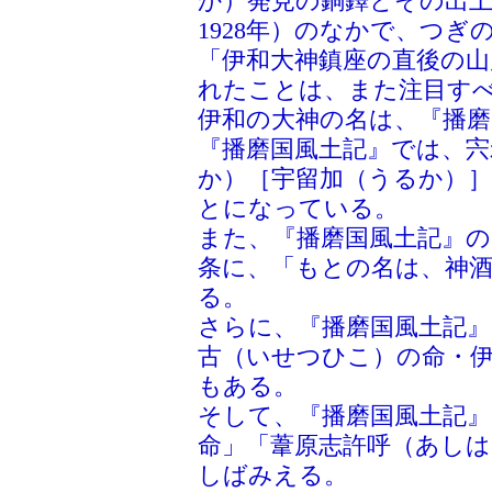
か）発見の銅鐸とその出土
1928年）のなかで、つぎ
「伊和大神鎮座の直後の山
れたことは、また注目す
伊和の大神の名は、『播
『播磨国風土記』では、
か）［宇留加（うるか）
とになっている。
また、『播磨国風土記』の
条に、「もとの名は、神
る。
さらに、『播磨国風土記』
古（いせつひこ）の命・
もある。
そして、『播磨国風土記
命」「葦原志許呼（あし
しばみえる。