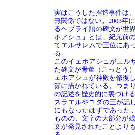
実はこうした捏造事件は
無関係ではない。2003
るヘブライ語の碑文が世
ホアシュ」とは、紀元前
てエルサレムで王位にあ
る。
このイェホアシュがエル
た碑文が骨董（こっとう
ェホアシュが神殿を修復
節に描かれている。つま
の記述を歴史的に裏づけ
スラエルやユダの王が記
にもなったはずであった
ものの、文字の大部分が残
文が発見されたことより
る。