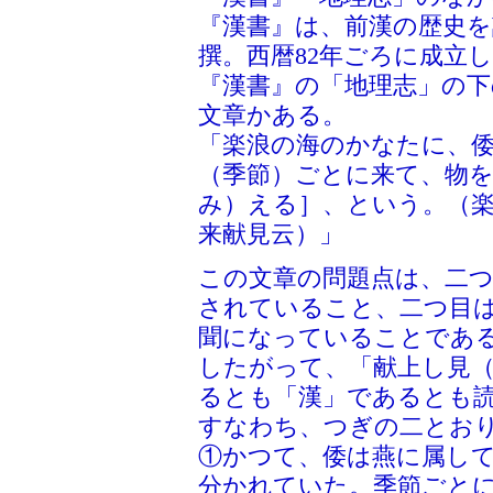
『漢書』は、前漢の歴史
撰。西暦82年ごろに成立
『漢書』の「地理志」の
文章かある。
「楽浪の海のかなたに、
（季節）ごとに来て、物
み）える］、という。（楽
来献見云）」
この文章の問題点は、二
されていること、二つ目
聞になっていることであ
したがって、「献上し見
るとも「漢」であるとも
すなわち、つぎの二とお
①かつて、倭は燕に属し
分かれていた。季節ごと