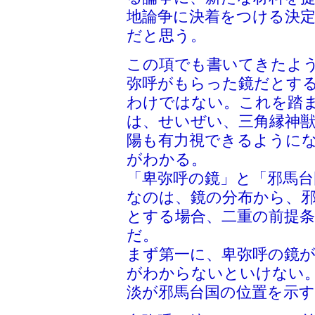
地論争に決着をつける決
だと思う。
この項でも書いてきたよ
弥呼がもらった鏡だとす
わけではない。これを踏
は、せいぜい、三角縁神
陽も有力視できるように
がわかる。
「卑弥呼の鏡」と「邪馬台
なのは、鏡の分布から、
とする場合、二重の前提
だ。
まず第一に、卑弥呼の鏡
がわからないといけない
淡が邪馬台国の位置を示