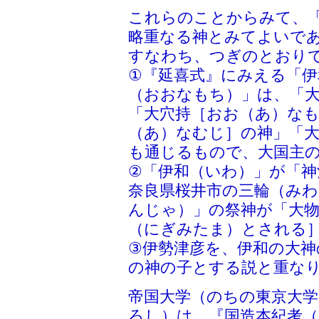
これらのことからみて、
略重なる神とみてよいで
すなわち、つぎのとおり
①『延喜式』にみえる「伊
（おおなもち）」は、「
「大穴持［おお（あ）な
（あ）なむじ］の神」「
も通じるもので、大国主
②「伊和（いわ）」が「
奈良県桜井市の三輪（み
んじゃ）」の祭神が「大物
（にぎみたま）とされる
③伊勢津彦を、伊和の大神
の神の子とする説と重な
帝国大学（のちの東京大
ろし）は、『国造本紀考