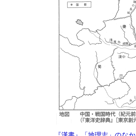
『漢書』「地理志」のなか