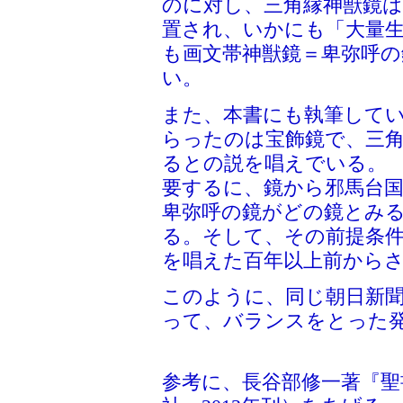
のに対し、三角縁神獣鏡
置され、いかにも「大量
も画文帯神獣鏡＝卑弥呼
い。
また、本書にも執筆して
らったのは宝飾鏡で、三
るとの説を唱えでいる。
要するに、鏡から邪馬台
卑弥呼の鏡がどの鏡とみ
る。そして、その前提条
を唱えた百年以上前から
このように、同じ朝日新
って、バランスをとった
参考に、長谷部修一著『聖