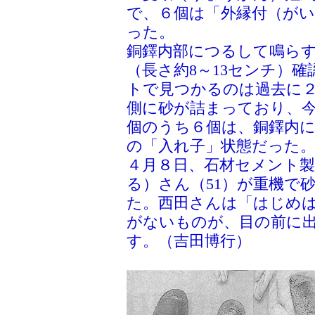
で、６個は「外縁付（がい
った。
銅鐸内部につるして鳴ら
（長さ約8～13センチ）
トで見つかるのは過去に
側に砂が詰まっており、
個のうち６個は、銅鐸内
の「入れ子」状態だった
４月８日、石材セメント製
る）さん（51）が重機で
た。西田さんは「はじめ
がないものが、目の前に
す。（吉田博行）