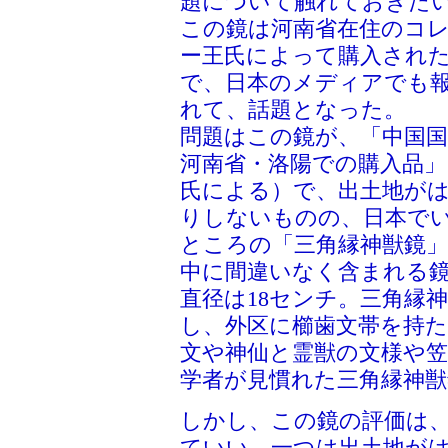
題について触れておきた
この鏡は河南省在住のコ
ー王氏によって購入され
で、日本のメディアでも
れて、話題となった。
問題はこの鏡が、「中国国
河南省・洛陽での購入品」
氏による）で、出土地が
りしないものの、日本で
ところの「三角縁神獣鏡
中に間違いなく含まれる
直径は18センチ。三角縁
し、外区に櫛歯文帯を持
文や神仙と霊獣の文様や
学者が見慣れた三角縁神
しかし、この鏡の評価は
ていい。一つは出土地が