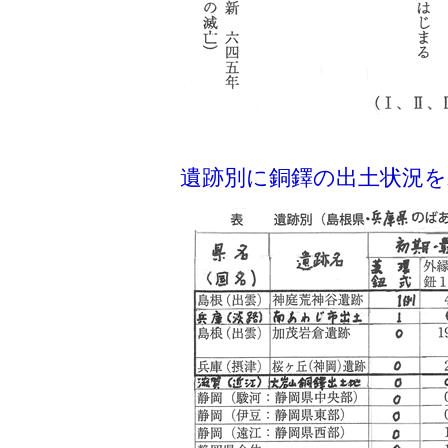
遺跡別に銅鐸の出土状況