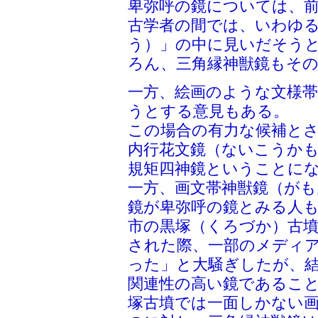
卑弥呼の鏡については、
古学者の間では、いわゆ
う）」の中に見いだそう
ろん、三角縁神獣鏡もそ
一方、絵画のような文様
うとする意見もある。
この場合の有力な候補と
内行花文鏡（ないこうか
規矩四神鏡ということに
一方、画文帯神獣鏡（が
鏡が卑弥呼の鏡とみる人
市の黒塚（くろづか）古墳
された際、一部のメディ
った」と大騒ぎしたが、
関連性の高い鏡であるこ
塚古墳では一面しかない