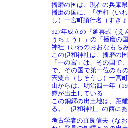
播磨の国は、現在の兵庫県
播磨の国に、「伊和（いわ
し）一宮町須行名（すぎ
927年成立の『延喜式（
うちょう）」の「播磨の国
神社（いわのおおなもち
この伊和神社は、播磨の
「一の宮」は、その国で
で、その国で第一位のも
宍粟市（しそうし）一宮町
山からは、明治四一年（1
鐸が出土している。
この銅鐸の出土地は、距
る。「伊和神社」の西に
考古学者の直良信夫（な