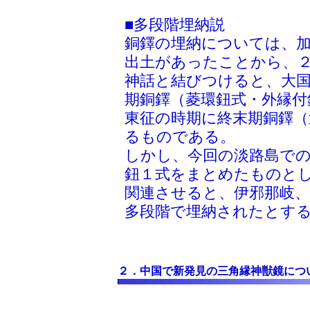
■多段階埋納説
銅鐸の埋納については、加
出土があったことから、
神話と結びつけると、大
期銅鐸（菱環鈕式・外縁付
東征の時期に終末期銅鐸（
るものである。
しかし、今回の淡路島での
鈕１式をまとめたものと
関連させると、伊邪那岐
多段階で埋納されたとす
２．中国で新発見の三角縁神獣鏡につ