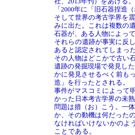
社、2013年刊）をあげる。
「2000年に「旧石器捏
そして世界の考古学界を
みに出た。これは複数の
石器が、ある人物によっ
それらの遺跡が事実に反
あると認定されてしまっ
その人物はどこかで古い
遺跡の発掘現場で発見し
かに発見させるべく前も
造」を行ったとされる。
事件がマスコミによって
かった日本考古学界の未
問題は措（お）こう。一
か、その動機は何だった
なければいけないかのよ
ことである。