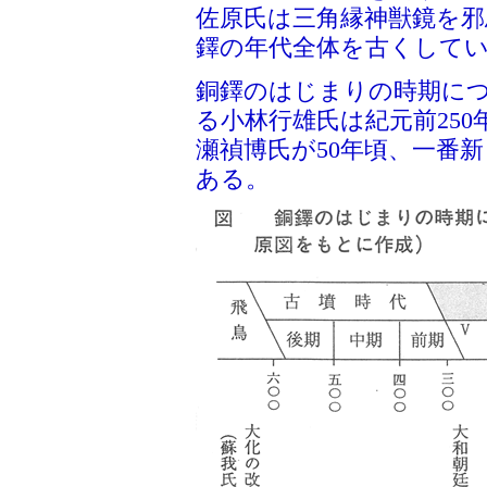
佐原氏は三角縁神獣鏡を
鐸の年代全体を古くして
銅鐸のはじまりの時期に
る小林行雄氏は紀元前250
瀬禎博氏が50年頃、一番新
ある。