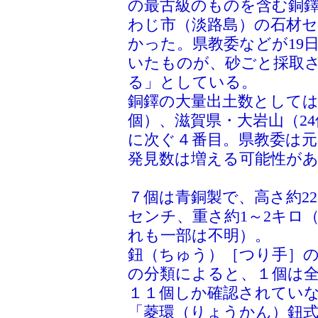
の最古級のものを含む銅
わじ市（淡路島）の石材
かった。県教委などが19
いたものが、砂ごと採取
る」としている。
銅鐸の大量出土数としては
個）、滋賀県・大岩山（24
に次ぐ４番目。県教委は元
発見数は増える可能性が
７個は青銅製で、高さ約22
センチ、重さ約1～2キロ
れも一部は不明）。
鈕（ちゅう）［つり手］
の分類によると、１個は
１１個しか確認されてい
「菱環（りょうかん）鈕