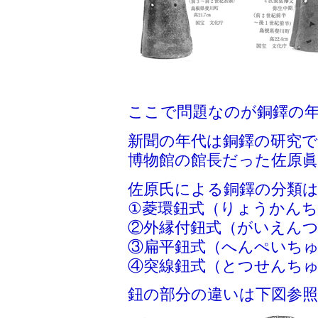
ここで問題なのが銅鐸の
新聞の年代は銅鐸の研究で
博物館の館長だった佐原
佐原氏による銅鐸の分類
①菱環鈕式（りょうかん
②外縁付鈕式（がいえん
③扁平鈕式（へんぺいち
④突線鈕式（とつせんち
鈕の部分の違いは下図参照