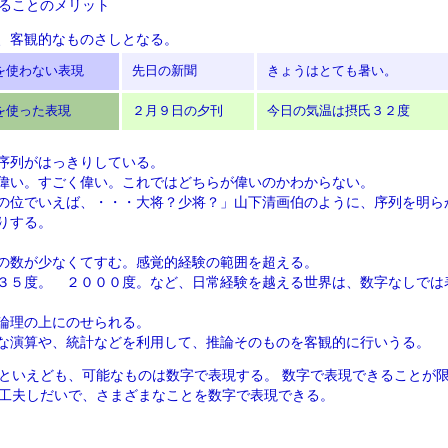
ることのメリット
、客観的なものさしとなる。
を使わない表現
先日の新聞
きょうはとても暑い。
を使った表現
２月９日の夕刊
今日の気温は摂氏３２度
序列がはっきりしている。
偉い。すごく偉い。これではどちらが偉いのかわからない。
の位でいえば、・・・大将？少将？」山下清画伯のように、序列を明ら
りする。
の数が少なくてすむ。感覚的経験の範囲を超える。
３５度。 ２０００度。など、日常経験を越える世界は、数字なしでは
論理の上にのせられる。
な演算や、統計などを利用して、推論そのものを客観的に行いうる。
といえども、可能なものは数字で表現する。 数字で表現できることが
工夫しだいで、さまざまなことを数字で表現できる。