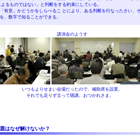
によるものではない」と判断をする約束にしている。
「有意」かどうかをしらべるこ とにより、ある判断を行なったさい、
を、数字で知ることができる。
講演会のようす
いつもよりせまい会場だったので、補助席を設置。
それでも足りず立って聴講。おつかれさま。
題はなぜ解けないか？