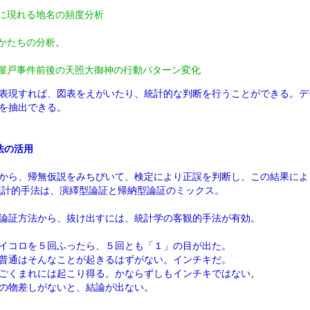
に現れる地名の頻度分析
かたちの分析
、
屋戸事件前後の天照大御神の行動パターン変化
表現すれば、図表をえがいたり、統計的な判断を行うことができる。デ
を抽出できる。
法の活用
から、帰無仮説をみちびいて、検定により正誤を判断し、この結果によ
統計的手法は、演繹型論証と帰納型論証のミックス。
論証方法から、抜け出すには、統計学の客観的手法が有効。
イコロを５回ふったら、５回とも「１」の目が出た。
通はそんなことが起きるはずがない。インチキだ。
くまれには起こり得る。かならずしもインチキではない。
の物差しがないと、結論が出ない。