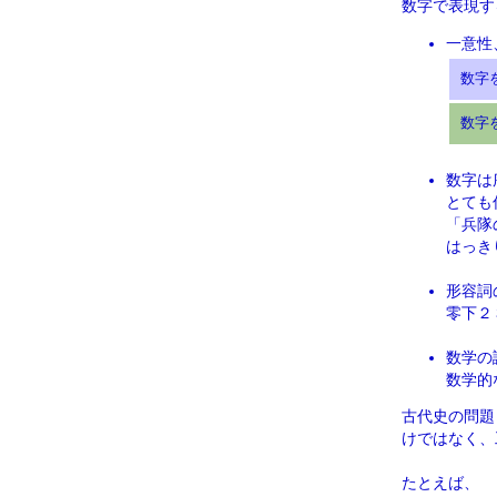
数字で表現す
一意性
数字
数字
数字は
とても
「兵隊
はっき
形容詞
零下２
数学の
数学的
古代史の問題
けではなく、
たとえば、