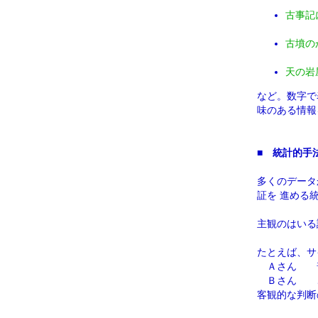
古事記
古墳の
天の岩
など。数字で
味のある情報
■
統計的手
多くのデータ
証を 進める
主観のはいる
たとえば、サ
Ａさん 普
Ｂさん ご
客観的な判断