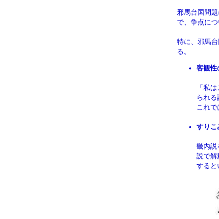
邪馬台国問題
で、争点につ
特に、邪馬台
る。
客観性
「私は
られる
これで
すりこ
畿内説
説で解
すると