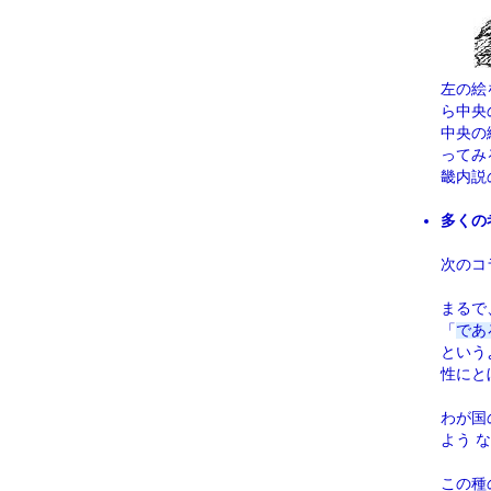
左の絵
ら中央
中央の
ってみ
畿内説
多くの
次のコ
まるで
「
であ
という
性にと
わが国
よう 
この種