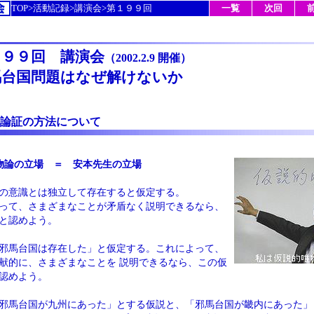
TOP>活動記録>講演会>第１９９回
一覧
次回
１９９回 講演会
（2002.2.9 開催）
馬台国問題はなぜ解けないか
論証の方法について
物論の立場 ＝ 安本先生の立場
の意識とは独立して存在すると仮定する。
って、さまざまなことが矛盾なく説明できるなら、
と認めよう。
邪馬台国は存在した」と仮定する。これによって、
献的に、さまざまなことを 説明できるなら、この仮
認めよう。
邪馬台国が九州にあった」とする仮説と、「邪馬台国が畿内にあった」