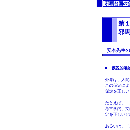
第
邪
安本先生の
■
仮説的唯
外界は、人間
この仮定によ
仮定を正しい
たとえば、「
考古学的、文
定を正しいと
あるいは、「