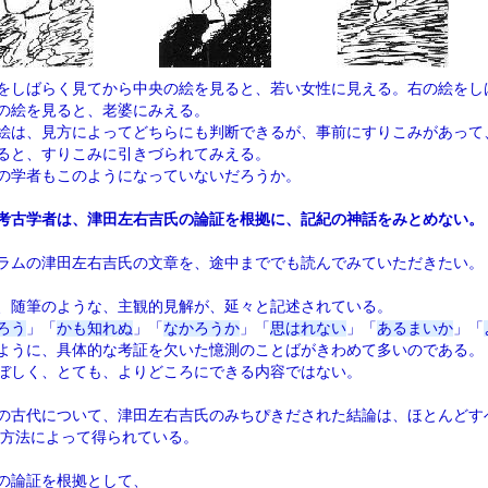
をしばらく見てから中央の絵を見ると、若い女性に見える。右の絵をし
の絵を見ると、老婆にみえる。
絵は、見方によってどちらにも判断できるが、事前にすりこみがあって
ると、すりこみに引きづられてみえる。
の学者もこのようになっていないだろうか。
考古学者は、津田左右吉氏の論証を根拠に、記紀の神話をみとめない。
ラムの津田左右吉氏の文章を、途中まででも読んでみていただきたい。
、随筆のような、主観的見解が、延々と記述されている。
ろう
」「
かも知れぬ
」「
なかろうか
」「
思はれない
」「
あるまいか
」「
ように、具体的な考証を欠いた憶測のことばがきわめて多いのである。
ぼしく、とても、よりどころにできる内容ではない。
の古代について、津田左右吉氏のみちぴきだされた結論は、ほとんどす
な方法によって得られている。
の論証を根拠として、