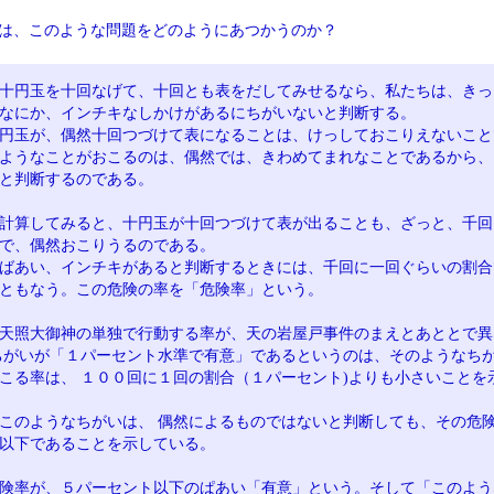
は、このような問題をどのようにあつかうのか？
十円玉を十回なげて、十回とも表をだしてみせるなら、私たちは、きっ
なにか、インチキなしかけがあるにちがいないと判断する。
円玉が、偶然十回つづけて表になることは、けっしておこりえないこと
ようなことがおこるのは、偶然では、きわめてまれなことであるから、
と判断するのである。
計算してみると、十円玉が十回つづけて表が出ることも、ざっと、千回
で、偶然おこりうるのである。
ばあい、インチキがあると判断するときには、千回に一回ぐらいの割合
ともなう。この危険の率を「危険率」という。
天照大御神の単独で行動する率が、天の岩屋戸事件のまえとあととで異
ちがいが「１パーセント水準で有意」であるというのは、そのようなち
こる率は、 １００回に１回の割合（１パーセント)よりも小さいことを
このようなちがいは、 偶然によるものではないと判断しても、その危
以下であることを示している。
険率が、５パーセント以下のぱあい「有意」という。そして「このよう