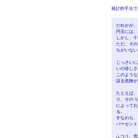
統計的手法で
だれかが、
円玉には、
しかし、十
ただ、その
ちがいない
じっさいに
いの珍しさ
このような
誤る危険が
たとえば、
り、その 
によってお
る。
すなわち、
パーセント
ふつう、危