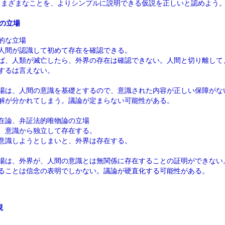
さまざまなことを、よりシンプルに説明できる仮説を正しいと認めよう
の立場
的な立場
人間が認識して初めて存在を確認できる。
ば、人類が滅亡したら、外界の存在は確認できない。人間と切り離して
するは言えない。
場は、人間の意識を基礎とするので、意識された内容が正しい保障がな
解が分かれてしまう。議論が定まらない可能性がある。
在論、弁証法的唯物論の立場
、意識から独立して存在する。
意識しようとしまいと、外界は存在する。
場は、外界が、人間の意識とは無関係に存在することの証明ができない
ることは信念の表明でしかない。議論が硬直化する可能性がある。
現