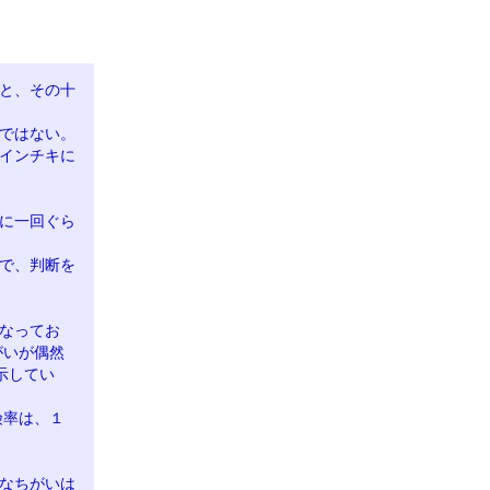
と、その十
ではない。
インチキに
に一回ぐら
で、判断を
なってお
がいが偶然
示してい
険率は、１
なちがいは