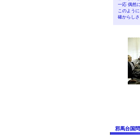
一応 偶然
このように
確からしさ
邪馬台国問